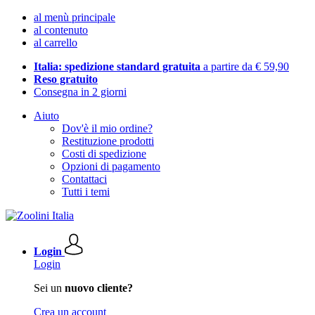
al menù principale
al contenuto
al carrello
Italia: spedizione standard gratuita
a partire da € 59,90
Reso gratuito
Consegna in 2 giorni
Aiuto
Dov'è il mio ordine?
Restituzione prodotti
Costi di spedizione
Opzioni di pagamento
Contattaci
Tutti i temi
Login
Login
Sei un
nuovo cliente?
Crea un account