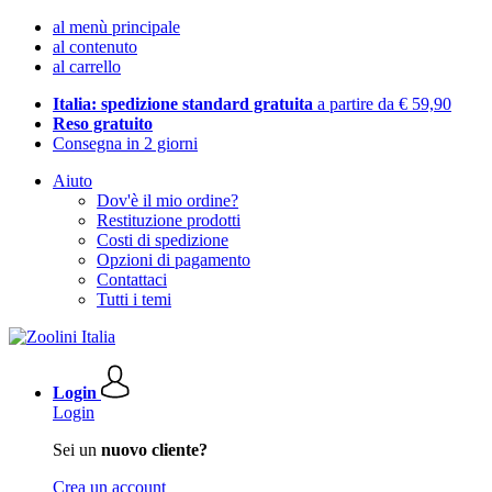
al menù principale
al contenuto
al carrello
Italia: spedizione standard gratuita
a partire da € 59,90
Reso gratuito
Consegna in 2 giorni
Aiuto
Dov'è il mio ordine?
Restituzione prodotti
Costi di spedizione
Opzioni di pagamento
Contattaci
Tutti i temi
Login
Login
Sei un
nuovo cliente?
Crea un account