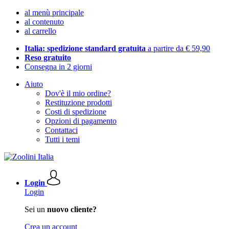
al menù principale
al contenuto
al carrello
Italia: spedizione standard gratuita
a partire da € 59,90
Reso gratuito
Consegna in 2 giorni
Aiuto
Dov'è il mio ordine?
Restituzione prodotti
Costi di spedizione
Opzioni di pagamento
Contattaci
Tutti i temi
Login
Login
Sei un
nuovo cliente?
Crea un account