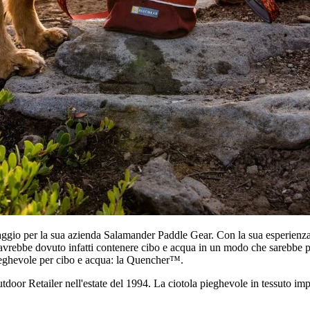
gio per la sua azienda Salamander Paddle Gear. Con la sua esperienza ri
avrebbe dovuto infatti contenere cibo e acqua in un modo che sarebbe piac
 pieghevole per cibo e acqua: la Quencher™.
 Retailer nell'estate del 1994. La ciotola pieghevole in tessuto imperm