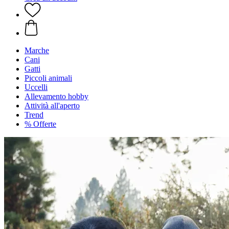
Marche
Cani
Gatti
Piccoli animali
Uccelli
Allevamento hobby
Attività all'aperto
Trend
% Offerte