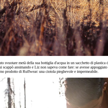
vuto svuotare metà della sua bottiglia d'acqua in un sacchetto di plast
scappò ansimando e Liz non sapeva come fare: se avesse appoggiato il s
 primo prodotto di Ruffwear: una ciotola pieghevole e impermeabile.