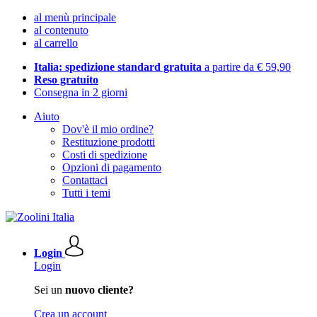
al menù principale
al contenuto
al carrello
Italia: spedizione standard gratuita
a partire da € 59,90
Reso gratuito
Consegna in 2 giorni
Aiuto
Dov'è il mio ordine?
Restituzione prodotti
Costi di spedizione
Opzioni di pagamento
Contattaci
Tutti i temi
Login
Login
Sei un
nuovo cliente?
Crea un account