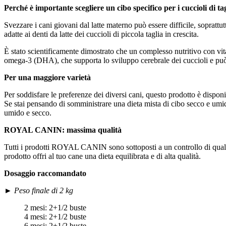
Perché è importante scegliere un cibo specifico per i cuccioli di ta
Svezzare i cani giovani dal latte materno può essere difficile, soprattu
adatte ai denti da latte dei cuccioli di piccola taglia in crescita.
È stato scientificamente dimostrato che un complesso nutritivo con vita
omega-3 (DHA), che supporta lo sviluppo cerebrale dei cuccioli e può
Per una maggiore varietà
Per soddisfare le preferenze dei diversi cani, questo prodotto è dispo
Se stai pensando di somministrare una dieta mista di cibo secco e umido
umido e secco.
ROYAL CANIN: massima qualità
Tutti i prodotti ROYAL CANIN sono sottoposti a un controllo di qualità 
prodotto offri al tuo cane una dieta equilibrata e di alta qualità.
Dosaggio raccomandato
►
Peso finale di 2 kg
2 mesi: 2+1/2 buste
4 mesi: 2+1/2 buste
6 mesi: 2+1/2 buste