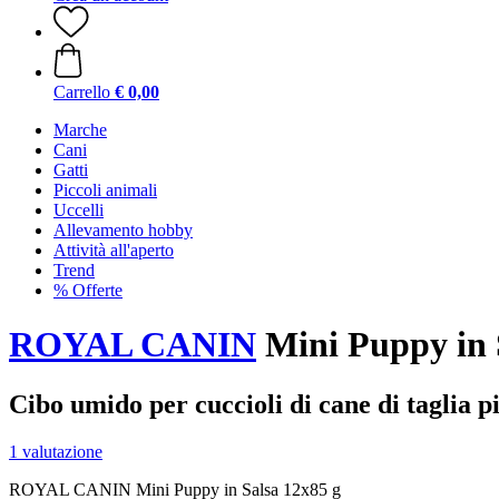
Carrello
€ 0,00
Marche
Cani
Gatti
Piccoli animali
Uccelli
Allevamento hobby
Attività all'aperto
Trend
% Offerte
ROYAL CANIN
Mini Puppy in S
Cibo umido per cuccioli di cane di taglia p
1 valutazione
ROYAL CANIN Mini Puppy in Salsa 12x85 g