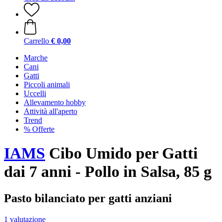
Carrello
€ 0,00
Marche
Cani
Gatti
Piccoli animali
Uccelli
Allevamento hobby
Attività all'aperto
Trend
% Offerte
IAMS
Cibo Umido per Gatti
dai 7 anni - Pollo in Salsa, 85 g
Pasto bilanciato per gatti anziani
1 valutazione