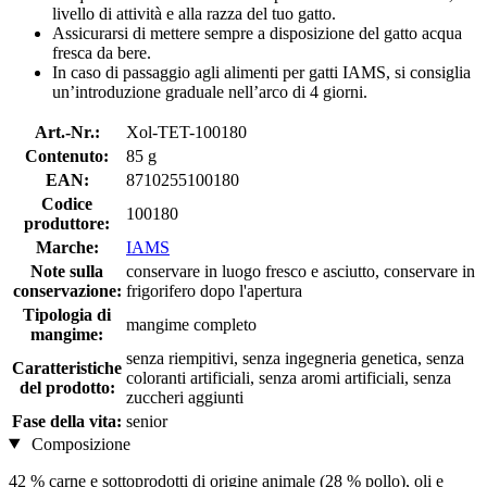
livello di attività e alla razza del tuo gatto.
Assicurarsi di mettere sempre a disposizione del gatto acqua
fresca da bere.
In caso di passaggio agli alimenti per gatti IAMS, si consiglia
un’introduzione graduale nell’arco di 4 giorni.
Art.-Nr.:
Xol-TET-100180
Contenuto:
85 g
EAN:
8710255100180
Codice
100180
produttore:
Marche:
IAMS
Note sulla
conservare in luogo fresco e asciutto, conservare in
conservazione:
frigorifero dopo l'apertura
Tipologia di
mangime completo
mangime:
senza riempitivi, senza ingegneria genetica, senza
Caratteristiche
coloranti artificiali, senza aromi artificiali, senza
del prodotto:
zuccheri aggiunti
Fase della vita:
senior
Composizione
42 % carne e sottoprodotti di origine animale (28 % pollo), oli e