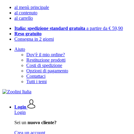
al menù principale
al contenuto
al carrello
Italia: spedizione standard gratuita
a partire da € 59,90
Reso gratuito
Consegna in 2 giorni
Aiuto
Dov'è il mio ordine?
Restituzione prodotti
Costi di spedizione
Opzioni di pagamento
Contattaci
Tutti i temi
Login
Login
Sei un
nuovo cliente?
Crea un account