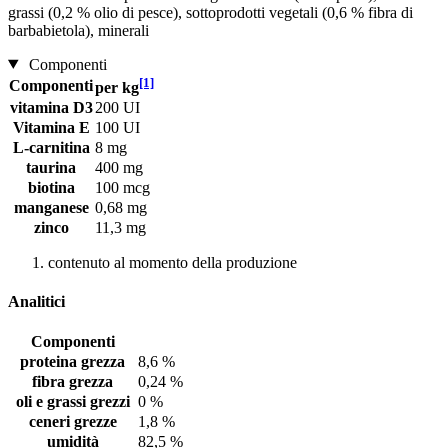
grassi (0,2 % olio di pesce), sottoprodotti vegetali (0,6 % fibra di
barbabietola), minerali
Componenti
[1]
Componenti
per kg
vitamina D3
200 UI
Vitamina E
100 UI
L-carnitina
8 mg
taurina
400 mg
biotina
100 mcg
manganese
0,68 mg
zinco
11,3 mg
contenuto al momento della produzione
Analitici
Componenti
proteina grezza
8,6 %
fibra grezza
0,24 %
oli e grassi grezzi
0 %
ceneri grezze
1,8 %
umidità
82,5 %