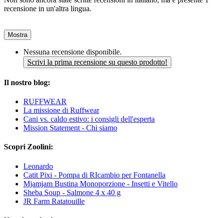
recensione in un'altra lingua.
Mostra
Nessuna recensione disponibile.
Scrivi la prima recensione su questo prodotto!
Il nostro blog:
RUFFWEAR
La missione di Ruffwear
Cani vs. caldo estivo: i consigli dell'esperta
Mission Statement - Chi siamo
Scopri Zoolini:
Leonardo
Catit Pixi - Pompa di RIcambio per Fontanella
Mjamjam Bustina Monoporzione - Insetti e Vitello
Sheba Soup - Salmone 4 x 40 g
JR Farm Ratatouille