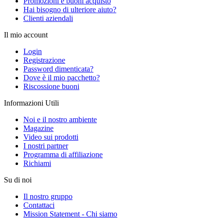
Promozioni e buoni acquisto
Hai bisogno di ulteriore aiuto?
Clienti aziendali
Il mio account
Login
Registrazione
Password dimenticata?
Dove è il mio pacchetto?
Riscossione buoni
Informazioni Utili
Noi e il nostro ambiente
Magazine
Video sui prodotti
I nostri partner
Programma di affiliazione
Richiami
Su di noi
Il nostro gruppo
Contattaci
Mission Statement - Chi siamo