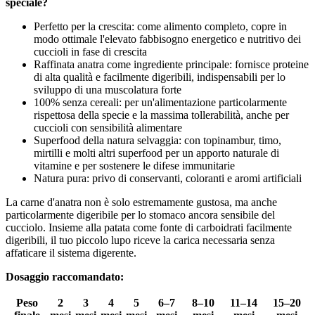
speciale?
Perfetto per la crescita: come alimento completo, copre in
modo ottimale l'elevato fabbisogno energetico e nutritivo dei
cuccioli in fase di crescita
Raffinata anatra come ingrediente principale: fornisce proteine
di alta qualità e facilmente digeribili, indispensabili per lo
sviluppo di una muscolatura forte
100% senza cereali: per un'alimentazione particolarmente
rispettosa della specie e la massima tollerabilità, anche per
cuccioli con sensibilità alimentare
Superfood della natura selvaggia: con topinambur, timo,
mirtilli e molti altri superfood per un apporto naturale di
vitamine e per sostenere le difese immunitarie
Natura pura: privo di conservanti, coloranti e aromi artificiali
La carne d'anatra non è solo estremamente gustosa, ma anche
particolarmente digeribile per lo stomaco ancora sensibile del
cucciolo. Insieme alla patata come fonte di carboidrati facilmente
digeribili, il tuo piccolo lupo riceve la carica necessaria senza
affaticare il sistema digerente.
Dosaggio raccomandato:
Peso
2
3
4
5
6–7
8–10
11–14
15–20