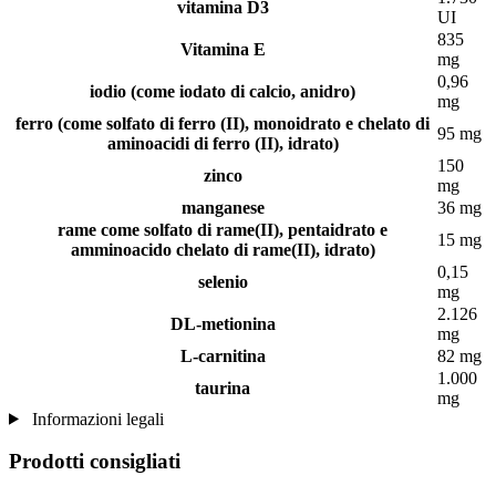
vitamina D3
UI
835
Vitamina E
mg
0,96
iodio (come iodato di calcio, anidro)
mg
ferro (come solfato di ferro (II), monoidrato e chelato di
95 mg
aminoacidi di ferro (II), idrato)
150
zinco
mg
manganese
36 mg
rame come solfato di rame(II), pentaidrato e
15 mg
amminoacido chelato di rame(II), idrato)
0,15
selenio
mg
2.126
DL-metionina
mg
L-carnitina
82 mg
1.000
taurina
mg
Informazioni legali
Prodotti consigliati