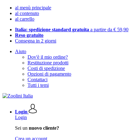
al menù principale
al contenuto
al carrello
Italia: spedizione standard gratuita
a partire da € 59,90
Reso gratuito
Consegna in 2 giorni
Aiuto
Dov'è il mio ordine?
Restituzione prodotti
Costi di spedizione
Opzioni di pagamento
Contattaci
Tutti i temi
Login
Login
Sei un
nuovo cliente?
Crea un account