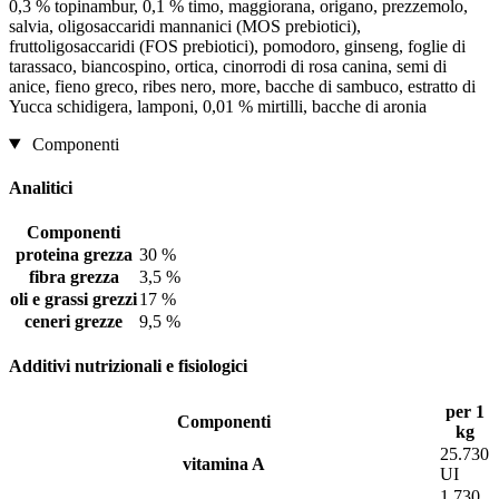
0,3 % topinambur, 0,1 % timo, maggiorana, origano, prezzemolo,
salvia, oligosaccaridi mannanici (MOS prebiotici),
fruttoligosaccaridi (FOS prebiotici), pomodoro, ginseng, foglie di
tarassaco, biancospino, ortica, cinorrodi di rosa canina, semi di
anice, fieno greco, ribes nero, more, bacche di sambuco, estratto di
Yucca schidigera, lamponi, 0,01 % mirtilli, bacche di aronia
Componenti
Analitici
Componenti
proteina grezza
30 %
fibra grezza
3,5 %
oli e grassi grezzi
17 %
ceneri grezze
9,5 %
Additivi nutrizionali e fisiologici
per 1
Componenti
kg
25.730
vitamina A
UI
1.730