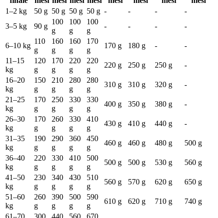
finale
mesi
mesi
mesi
mesi
mesi
mesi
mesi
mesi
1–2 kg
50 g
50 g
50 g
50 g
-
-
-
-
100
100
100
3–5 kg
90 g
-
-
-
-
g
g
g
110
160
160
170
6–10 kg
170 g
180 g
-
-
g
g
g
g
11–15
120
170
220
220
220 g
250 g
250 g
-
kg
g
g
g
g
16–20
150
210
280
280
310 g
310 g
320 g
-
kg
g
g
g
g
21–25
170
250
330
330
400 g
350 g
380 g
-
kg
g
g
g
g
26–30
170
260
330
410
430 g
410 g
440 g
-
kg
g
g
g
g
31–35
190
290
360
450
460 g
460 g
480 g
500 g
kg
g
g
g
g
36–40
220
330
410
500
500 g
500 g
530 g
560 g
kg
g
g
g
g
41–50
230
340
430
510
560 g
570 g
620 g
650 g
kg
g
g
g
g
51–60
260
390
500
590
610 g
620 g
710 g
740 g
kg
g
g
g
g
61–70
300
440
560
670