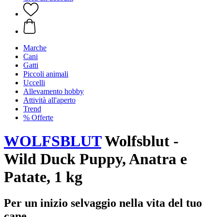
Marche
Cani
Gatti
Piccoli animali
Uccelli
Allevamento hobby
Attività all'aperto
Trend
% Offerte
WOLFSBLUT
Wolfsblut -
Wild Duck Puppy, Anatra e
Patate, 1 kg
Per un inizio selvaggio nella vita del tuo
cane