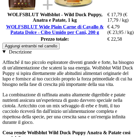
WOLFSBLUT Wolfsblut - Wild Duck Puppy,
€ 17,79
(€
Anatra e Patate, 1 kg
17,79 / kg)
WOLFSBLUT Wide Plain Carne di Cavallo &
€ 4,79
Patata Dolce - Cibo Umido per Cani, 200 g
(€ 23,95 / kg)
Prezzo totale:
€ 22,58
Aggiungi entrambi nel carrello
Descrizione
Affinché il tuo piccolo esploratore diventi grande e forte, ha bisogno
di un'alimentazione che scateni la sua energia. Wolfsblut Wild Duck
Puppy si ispira direttamente alle abitudini alimentari originarie del
lupo e fornisce al tuo cucciolo proprio la forza primordiale di cui ha
bisogno nella fase di crescita più importante della sua vita.
La combinazione di raffinata anatra altamente digeribile e patate
nutrienti assicura un'esperienza di gusto davvero speciale nella
ciotola. Arricchito con un mix selvaggio di erbe e frutti, il tuo
cucciolo riceverà fin dall'inizio un'alimentazione completa e
rispettosa della specie, per una crescita sana e un'energia infinita
durante il gioco.
Cosa rende Wolfsblut Wild Duck Puppy Anatra & Patate così