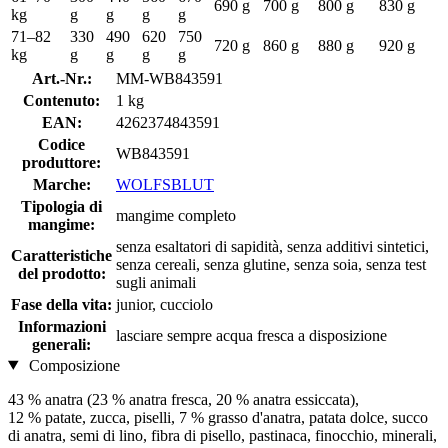
690 g
700 g
800 g
830 g
kg
g
g
g
g
71–82
330
490
620
750
720 g
860 g
880 g
920 g
kg
g
g
g
g
Art.-Nr.:
MM-WB843591
Contenuto:
1 kg
EAN:
4262374843591
Codice
WB843591
produttore:
Marche:
WOLFSBLUT
Tipologia di
mangime completo
mangime:
senza esaltatori di sapidità, senza additivi sintetici,
Caratteristiche
senza cereali, senza glutine, senza soia, senza test
del prodotto:
sugli animali
Fase della vita:
junior, cucciolo
Informazioni
lasciare sempre acqua fresca a disposizione
generali:
Composizione
43 % anatra (23 % anatra fresca, 20 % anatra essiccata),
12 % patate, zucca, piselli, 7 % grasso d'anatra, patata dolce, succo
di anatra, semi di lino, fibra di pisello, pastinaca, finocchio, minerali,