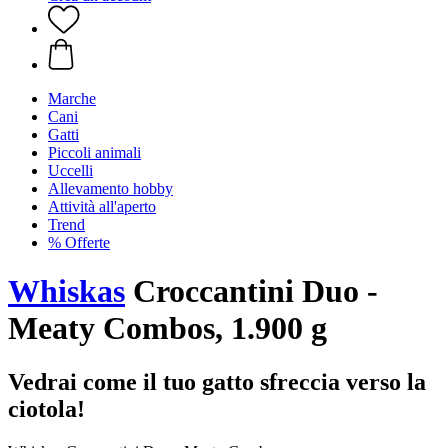
Marche
Cani
Gatti
Piccoli animali
Uccelli
Allevamento hobby
Attività all'aperto
Trend
% Offerte
Whiskas
Croccantini Duo -
Meaty Combos, 1.900 g
Vedrai come il tuo gatto sfreccia verso la
ciotola!