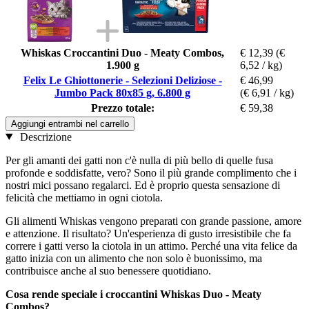
Whiskas Croccantini Duo - Meaty Combos,
€ 12,39
(€
1.900 g
6,52 / kg)
Felix Le Ghiottonerie - Selezioni Deliziose -
€ 46,99
Jumbo Pack 80x85 g, 6.800 g
(€ 6,91 / kg)
Prezzo totale:
€ 59,38
Aggiungi entrambi nel carrello
Descrizione
Per gli amanti dei gatti non c'è nulla di più bello di quelle fusa
profonde e soddisfatte, vero? Sono il più grande complimento che i
nostri mici possano regalarci. Ed è proprio questa sensazione di
felicità che mettiamo in ogni ciotola.
Gli alimenti Whiskas vengono preparati con grande passione, amore
e attenzione. Il risultato? Un'esperienza di gusto irresistibile che fa
correre i gatti verso la ciotola in un attimo. Perché una vita felice da
gatto inizia con un alimento che non solo è buonissimo, ma
contribuisce anche al suo benessere quotidiano.
Cosa rende speciale i croccantini Whiskas Duo - Meaty
Combos?