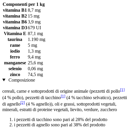
Componenti
per 1 kg
vitamina B1
8,7 mg
vitamina B2
15 mg
vitamina B6
3,9 mg
vitamina D3
679 UI
Vitamina E
87,1 mg
taurina
1.190 mg
rame
5 mg
iodio
1,3 mg
ferro
9,4 mg
manganese
25,6 mg
selenio
0,06 mg
zinco
74,5 mg
Composizione
[1]
cereali, carne e sottoprodotti di origine animale (pezzetti di pollo
[1]
(4 % pollo), pezzetti di tacchino
(4 % tacchino selvatico), pezzetti
[2]
di agnello
(4 % agnello)), oli e grassi, sottoprodotti vegetali,
minerali, estratti di proteine ​​vegetali, lievito, verdure, zucchero
i pezzetti di tacchino sono pari al 28% del prodotto
i pezzetti di agnello sono pari al 38% del prodotto