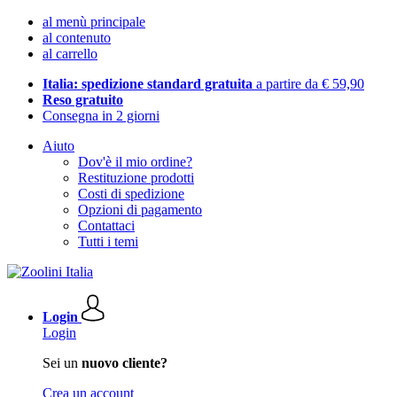
al menù principale
al contenuto
al carrello
Italia: spedizione standard gratuita
a partire da € 59,90
Reso gratuito
Consegna in 2 giorni
Aiuto
Dov'è il mio ordine?
Restituzione prodotti
Costi di spedizione
Opzioni di pagamento
Contattaci
Tutti i temi
Login
Login
Sei un
nuovo cliente?
Crea un account