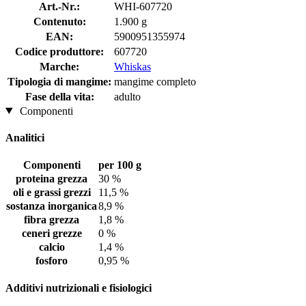
Art.-Nr.:
WHI-607720
Contenuto:
1.900 g
EAN:
5900951355974
Codice produttore:
607720
Marche:
Whiskas
Tipologia di mangime:
mangime completo
Fase della vita:
adulto
Componenti
Analitici
Componenti
per 100 g
proteina grezza
30 %
oli e grassi grezzi
11,5 %
sostanza inorganica
8,9 %
fibra grezza
1,8 %
ceneri grezze
0 %
calcio
1,4 %
fosforo
0,95 %
Additivi nutrizionali e fisiologici