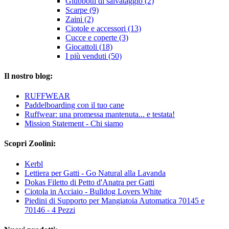
Giubbotti di salvataggio (2)
Scarpe (9)
Zaini (2)
Ciotole e accessori (13)
Cucce e coperte (3)
Giocattoli (18)
I più venduti (50)
Il nostro blog:
RUFFWEAR
Paddelboarding con il tuo cane
Ruffwear: una promessa mantenuta... e testata!
Mission Statement - Chi siamo
Scopri Zoolini:
Kerbl
Lettiera per Gatti - Go Natural alla Lavanda
Dokas Filetto di Petto d'Anatra per Gatti
Ciotola in Acciaio - Bulldog Lovers White
Piedini di Supporto per Mangiatoia Automatica 70145 e
70146 - 4 Pezzi