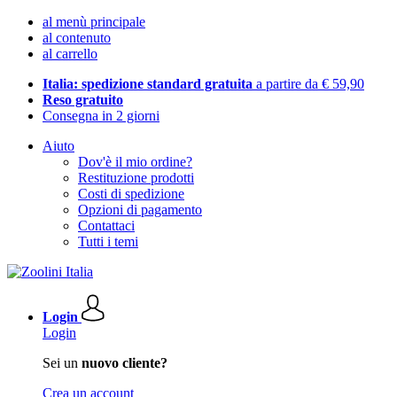
al menù principale
al contenuto
al carrello
Italia: spedizione standard gratuita
a partire da € 59,90
Reso gratuito
Consegna in 2 giorni
Aiuto
Dov'è il mio ordine?
Restituzione prodotti
Costi di spedizione
Opzioni di pagamento
Contattaci
Tutti i temi
Login
Login
Sei un
nuovo cliente?
Crea un account