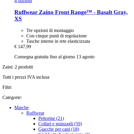
4 opzioni
Ruffwear
Zaino Front Range™ -​ Basalt Gray,
XS
Tre opzioni di montaggio
Con cinque punti di regolazione
Tasche interne in rete elasticizzata
€ 147,99
Consegna gratuita fino al giorno 13 agosto
Zaini: 2 prodotti
Tutti i prezzi IVA inclusa
Filtri
Categorie:
Marche
Ruffwear
Pettorine (21)
Collari e guinzagli (59)
Giacche per cani (18)