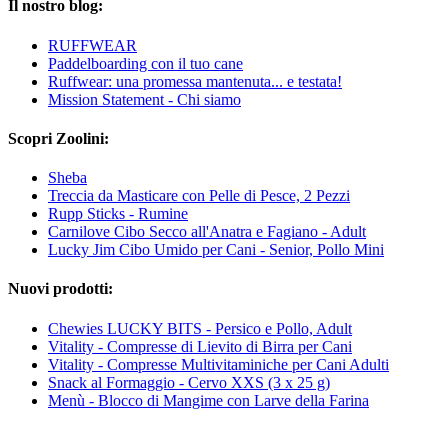
Il nostro blog:
RUFFWEAR
Paddelboarding con il tuo cane
Ruffwear: una promessa mantenuta... e testata!
Mission Statement - Chi siamo
Scopri Zoolini:
Sheba
Treccia da Masticare con Pelle di Pesce, 2 Pezzi
Rupp Sticks - Rumine
Carnilove Cibo Secco all'Anatra e Fagiano - Adult
Lucky Jim Cibo Umido per Cani - Senior, Pollo Mini
Nuovi prodotti:
Chewies LUCKY BITS - Persico e Pollo, Adult
Vitality - Compresse di Lievito di Birra per Cani
Vitality - Compresse Multivitaminiche per Cani Adulti
Snack al Formaggio - Cervo XXS (3 x 25 g)
Menù - Blocco di Mangime con Larve della Farina