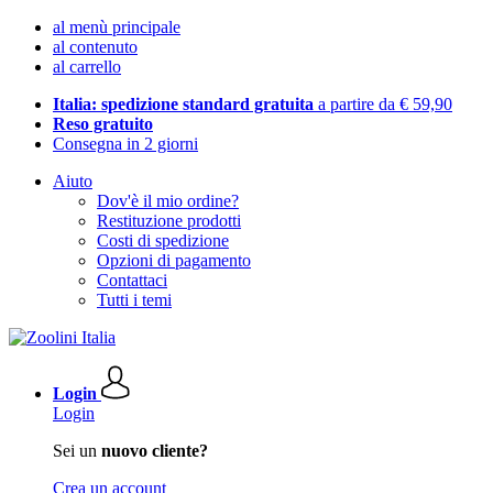
al menù principale
al contenuto
al carrello
Italia: spedizione standard gratuita
a partire da € 59,90
Reso gratuito
Consegna in 2 giorni
Aiuto
Dov'è il mio ordine?
Restituzione prodotti
Costi di spedizione
Opzioni di pagamento
Contattaci
Tutti i temi
Login
Login
Sei un
nuovo cliente?
Crea un account