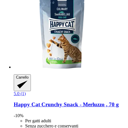
Carrello
5.0 (1)
Happy Cat
Crunchy Snack -​ Merluzzo , 70 g
-10%
Per gatti adulti
Senza zucchero e conservanti