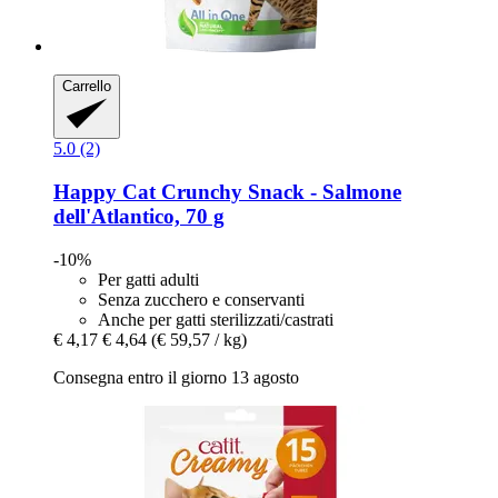
Carrello
5.0 (2)
Happy Cat
Crunchy Snack -​ Salmone
dell'Atlantico, 70 g
-10%
Per gatti adulti
Senza zucchero e conservanti
Anche per gatti sterilizzati/castrati
€ 4,17
€ 4,64
(€ 59,57 / kg)
Consegna entro il giorno 13 agosto