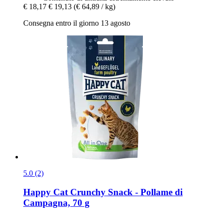
€ 18,17
€ 19,13
(€ 64,89 / kg)
Consegna entro il giorno 13 agosto
5.0 (2)
Happy Cat
Crunchy Snack -​ Pollame di
Campagna, 70 g