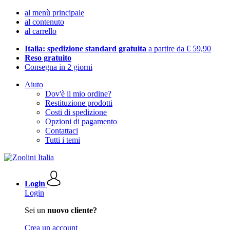
al menù principale
al contenuto
al carrello
Italia: spedizione standard gratuita
a partire da € 59,90
Reso gratuito
Consegna in 2 giorni
Aiuto
Dov'è il mio ordine?
Restituzione prodotti
Costi di spedizione
Opzioni di pagamento
Contattaci
Tutti i temi
Login
Login
Sei un
nuovo cliente?
Crea un account