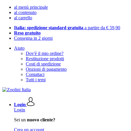
al menù principale
al contenuto
al carrello
Italia: spedizione standard gratuita
a partire da € 59,90
Reso gratuito
Consegna in 2 giorni
Aiuto
Dov'è il mio ordine?
Restituzione prodotti
Costi di spedizione
Opzioni di pagamento
Contattaci
Tutti i temi
Login
Login
Sei un
nuovo cliente?
Crea un account