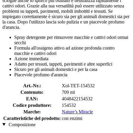
scioglie anche lo sporco più ostinato e neutralizza rapidamente i
cattivi odori. Grazie alla sua versatilità può essere utilizzato senza
problemi su tappeti, pavimenti, mobili imbottiti e tessuti. Se
impiegato correttamente è sicuro sia per gli animali domestici sia per
la casa. Dopo l'utilizzo lascia solo pulizia e un piacevole profumo
d'arancia.
Spray detergente per rimuovere macchie e cattivi odori ormai
secchi
Formula all'ossigeno attivo ad azione profonda contro
macchie e cattivi odori
Azione immediata
Adatto per tessuti, tappeti, pavimenti e altre superfici
Sicuro per gli animali domestici e per la casa
Piacevole profumo d'arancia
Art.-Nr.:
Xol-TET-154532
Contenuto:
709 ml
EAN:
4048422154532
Codice produttore:
154532
Marche:
Nature’s Miracle
Caratteristiche del prodotto:
con enzimi
Composizione