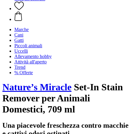
Marche
Cani
Gatti
Piccoli animali
Uccelli
Allevamento hobby
Attività all'aperto
Trend
% Offerte
Nature’s Miracle
Set-In Stain
Remover per Animali
Domestici, 709 ml
Una piacevole freschezza contro macchie
e cattivi odori ostinati