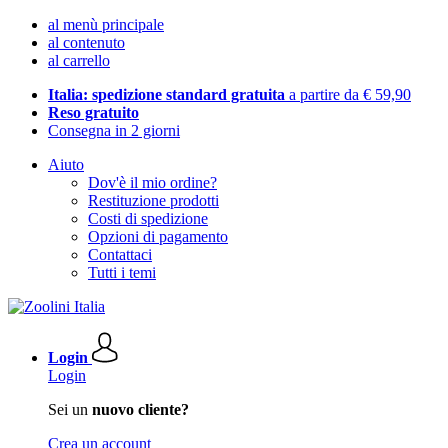
al menù principale
al contenuto
al carrello
Italia: spedizione standard gratuita
a partire da € 59,90
Reso gratuito
Consegna in 2 giorni
Aiuto
Dov'è il mio ordine?
Restituzione prodotti
Costi di spedizione
Opzioni di pagamento
Contattaci
Tutti i temi
Login
Login
Sei un
nuovo cliente?
Crea un account