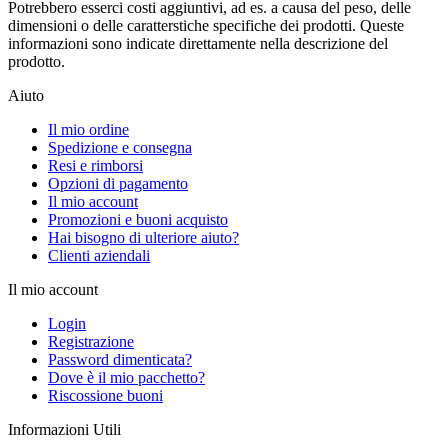
Potrebbero esserci costi aggiuntivi, ad es. a causa del peso, delle
dimensioni o delle caratterstiche specifiche dei prodotti. Queste
informazioni sono indicate direttamente nella descrizione del
prodotto.
Aiuto
Il mio ordine
Spedizione e consegna
Resi e rimborsi
Opzioni di pagamento
Il mio account
Promozioni e buoni acquisto
Hai bisogno di ulteriore aiuto?
Clienti aziendali
Il mio account
Login
Registrazione
Password dimenticata?
Dove è il mio pacchetto?
Riscossione buoni
Informazioni Utili