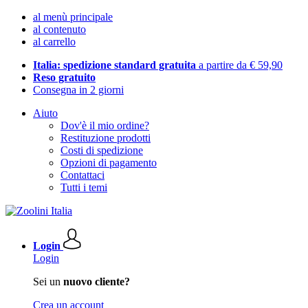
al menù principale
al contenuto
al carrello
Italia: spedizione standard gratuita
a partire da € 59,90
Reso gratuito
Consegna in 2 giorni
Aiuto
Dov'è il mio ordine?
Restituzione prodotti
Costi di spedizione
Opzioni di pagamento
Contattaci
Tutti i temi
Login
Login
Sei un
nuovo cliente?
Crea un account