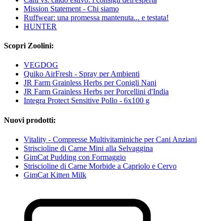
Mission Statement - Chi siamo
Ruffwear: una promessa mantenuta... e testata!
HUNTER
Scopri Zoolini:
VEGDOG
Quiko AirFresh - Spray per Ambienti
JR Farm Grainless Herbs per Conigli Nani
JR Farm Grainless Herbs per Porcellini d'India
Integra Protect Sensitive Pollo - 6x100 g
Nuovi prodotti:
Vitality - Compresse Multivitaminiche per Cani Anziani
Striscioline di Carne Mini alla Selvaggina
GimCat Pudding con Formaggio
Striscioline di Carne Morbide a Capriolo e Cervo
GimCat Kitten Milk