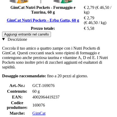
GimCat Nutri Pockets - Formaggio e
€ 2,79
(€ 46,50 /
Taurina, 60 g
kg)
€ 2,79
GimCat Nutri Pockets - Erba Gatta, 60 g
(€ 46,50 / kg)
Prezzo totale:
€ 5,58
Aggiungi entrambi nel carrello
Descrizione
Coccola il tuo amico a quattro zampe con i Nutri Pockets di
GimCat. Questi croccanti snack sono ripieni di formaggio e
contengono anche preziosa taurina e vitamine A, D ed E. I Nutri
Pockets sono inoltre privi di zuccheri aggiunti ed esaltatori di
sapidità.
Dosaggio raccomandato:
fino a 20 pezzi al giorno.
Art.-Nr.:
GCT-169076
Contenuto:
60 g
EAN:
4002064419237
Codice
169076
produttore:
Marche:
GimCat