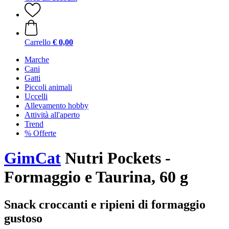
Carrello
€ 0,00
Marche
Cani
Gatti
Piccoli animali
Uccelli
Allevamento hobby
Attività all'aperto
Trend
% Offerte
GimCat
Nutri Pockets -
Formaggio e Taurina, 60 g
Snack croccanti e ripieni di formaggio
gustoso