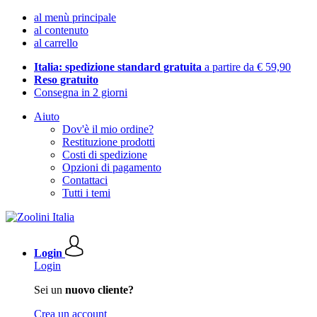
al menù principale
al contenuto
al carrello
Italia: spedizione standard gratuita
a partire da € 59,90
Reso gratuito
Consegna in 2 giorni
Aiuto
Dov'è il mio ordine?
Restituzione prodotti
Costi di spedizione
Opzioni di pagamento
Contattaci
Tutti i temi
Login
Login
Sei un
nuovo cliente?
Crea un account