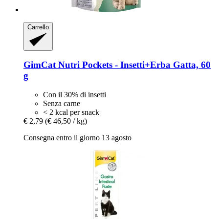
Carrello
GimCat
Nutri Pockets -​ Insetti+Erba Gatta, 60
g
Con il 30% di insetti
Senza carne
< 2 kcal per snack
€ 2,79
(€ 46,50 / kg)
Consegna entro il giorno 13 agosto