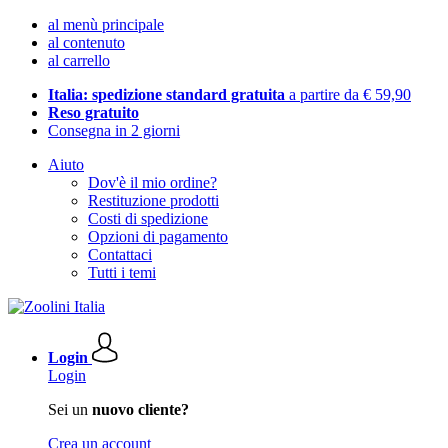
al menù principale
al contenuto
al carrello
Italia: spedizione standard gratuita
a partire da € 59,90
Reso gratuito
Consegna in 2 giorni
Aiuto
Dov'è il mio ordine?
Restituzione prodotti
Costi di spedizione
Opzioni di pagamento
Contattaci
Tutti i temi
Login
Login
Sei un
nuovo cliente?
Crea un account