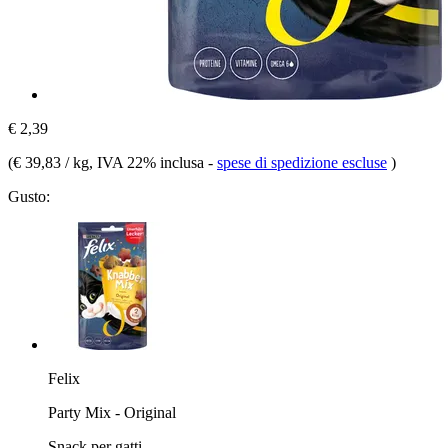
€ 2,39
(
€ 39,83 / kg
, IVA 22% inclusa
-
spese di spedizione escluse
)
Gusto:
Felix
Party Mix - Original
Snack per gatti