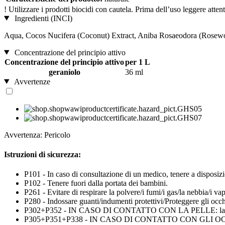
!
Utilizzare i prodotti biocidi con cautela. Prima dell’uso leggere atten
Ingredienti (INCI)
Aqua, Cocos Nucifera (Coconut) Extract, Aniba Rosaeodora (Rosewoo
Concentrazione del principio attivo
Concentrazione del principio attivo
per 1 L
geraniolo
36 ml
Avvertenze
Avvertenza: Pericolo
Istruzioni di sicurezza:
P101 - In caso di consultazione di un medico, tenere a disposizio
P102 - Tenere fuori dalla portata dei bambini.
P261 - Evitare di respirare la polvere/i fumi/i gas/la nebbia/i vap
P280 - Indossare guanti/indumenti protettivi/Proteggere gli occhi
P302+P352 - IN CASO DI CONTATTO CON LA PELLE: lavar
P305+P351+P338 - IN CASO DI CONTATTO CON GLI OCCHI: sciacq