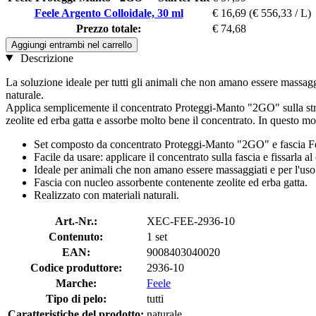
Feele Argento Colloidale, 30 ml
€ 16,69
(€ 556,33 / L)
Prezzo totale:
€ 74,68
Aggiungi entrambi nel carrello
Descrizione
La soluzione ideale per tutti gli animali che non amano essere massag
naturale.
Applica semplicemente il concentrato Proteggi-Manto "2GO" sulla striscia
zeolite ed erba gatta e assorbe molto bene il concentrato. In questo mo
Set composto da concentrato Proteggi-Manto "2GO" e fascia F
Facile da usare: applicare il concentrato sulla fascia e fissarla al 
Ideale per animali che non amano essere massaggiati e per l'uso
Fascia con nucleo assorbente contenente zeolite ed erba gatta.
Realizzato con materiali naturali.
Art.-Nr.:
XEC-FEE-2936-10
Contenuto:
1 set
EAN:
9008403040020
Codice produttore:
2936-10
Marche:
Feele
Tipo di pelo:
tutti
Caratteristiche del prodotto:
naturale