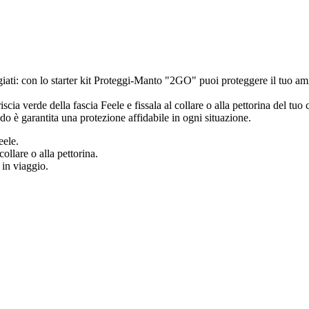
giati: con lo starter kit Proteggi-Manto "2GO" puoi proteggere il tuo a
 verde della fascia Feele e fissala al collare o alla pettorina del tuo ca
do è garantita una protezione affidabile in ogni situazione.
eele.
collare o alla pettorina.
 in viaggio.