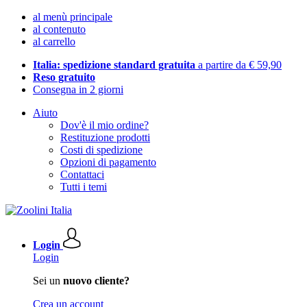
al menù principale
al contenuto
al carrello
Italia: spedizione standard gratuita
a partire da € 59,90
Reso gratuito
Consegna in 2 giorni
Aiuto
Dov'è il mio ordine?
Restituzione prodotti
Costi di spedizione
Opzioni di pagamento
Contattaci
Tutti i temi
Login
Login
Sei un
nuovo cliente?
Crea un account