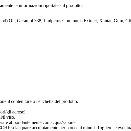
tamente le informazioni riportate sul prodotto.
d) Oil, Geraniol 338, Juniperus Communis Extract, Xantan Gum, Citr
ne il contenitore o l'etichetta del prodotto.
ori/gli aerosol.
/il viso.
e abbondantemente con acqua/sapone.
uare accuratamente per parecchi minuti. Togliere le eventuali lent