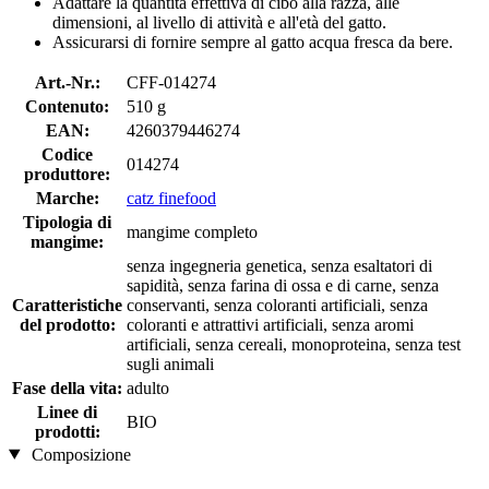
Adattare la quantità effettiva di cibo alla razza, alle
dimensioni, al livello di attività e all'età del gatto.
Assicurarsi di fornire sempre al gatto acqua fresca da bere.
Art.-Nr.:
CFF-014274
Contenuto:
510 g
EAN:
4260379446274
Codice
014274
produttore:
Marche:
catz finefood
Tipologia di
mangime completo
mangime:
senza ingegneria genetica, senza esaltatori di
sapidità, senza farina di ossa e di carne, senza
Caratteristiche
conservanti, senza coloranti artificiali, senza
del prodotto:
coloranti e attrattivi artificiali, senza aromi
artificiali, senza cereali, monoproteina, senza test
sugli animali
Fase della vita:
adulto
Linee di
BIO
prodotti:
Composizione