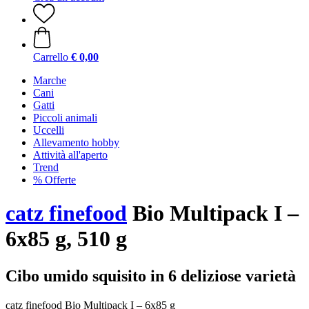
Carrello
€ 0,00
Marche
Cani
Gatti
Piccoli animali
Uccelli
Allevamento hobby
Attività all'aperto
Trend
% Offerte
catz finefood
Bio Multipack I –
6x85 g, 510 g
Cibo umido squisito in 6 deliziose varietà
catz finefood Bio Multipack I – 6x85 g