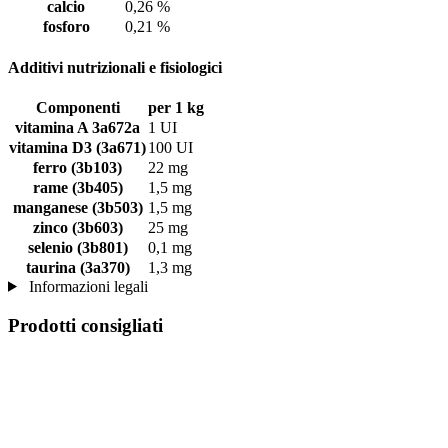
calcio
0,26 %
fosforo
0,21 %
Additivi nutrizionali e fisiologici
Componenti
per 1 kg
vitamina A 3a672a
1 UI
vitamina D3 (3a671)
100 UI
ferro (3b103)
22 mg
rame (3b405)
1,5 mg
manganese (3b503)
1,5 mg
zinco (3b603)
25 mg
selenio (3b801)
0,1 mg
taurina (3a370)
1,3 mg
Informazioni legali
Prodotti consigliati