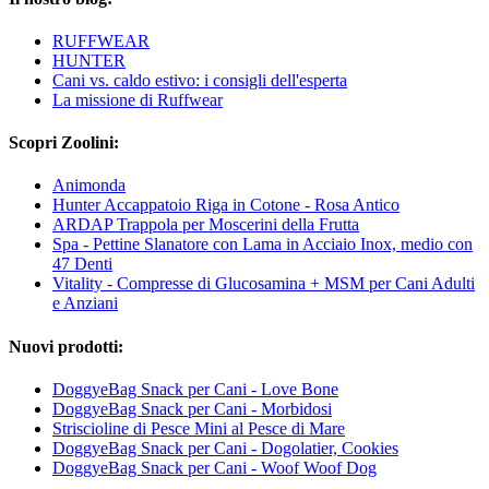
RUFFWEAR
HUNTER
Cani vs. caldo estivo: i consigli dell'esperta
La missione di Ruffwear
Scopri Zoolini:
Animonda
Hunter Accappatoio Riga in Cotone - Rosa Antico
ARDAP Trappola per Moscerini della Frutta
Spa - Pettine Slanatore con Lama in Acciaio Inox, medio con
47 Denti
Vitality - Compresse di Glucosamina + MSM per Cani Adulti
e Anziani
Nuovi prodotti:
DoggyeBag Snack per Cani - Love Bone
DoggyeBag Snack per Cani - Morbidosi
Striscioline di Pesce Mini al Pesce di Mare
DoggyeBag Snack per Cani - Dogolatier, Cookies
DoggyeBag Snack per Cani - Woof Woof Dog