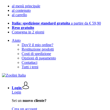
al menù principale
al contenuto
al carrello
Italia: spedizione standard gratuita
a partire da € 59,90
Reso gratuito
Consegna in 2 giorni
Aiuto
Dov'è il mio ordine?
Restituzione prodotti
Costi di spedizione
Opzioni di pagamento
Contattaci
Tutti i temi
Login
Login
Sei un
nuovo cliente?
Crea un account