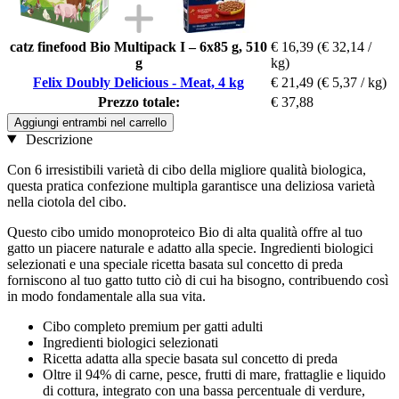
catz finefood Bio Multipack I – 6x85 g, 510
€ 16,39
(€ 32,14 /
g
kg)
Felix Doubly Delicious - Meat, 4 kg
€ 21,49
(€ 5,37 / kg)
Prezzo totale:
€ 37,88
Aggiungi entrambi nel carrello
Descrizione
Con 6 irresistibili varietà di cibo della migliore qualità biologica,
questa pratica confezione multipla garantisce una deliziosa varietà
nella ciotola del cibo.
Questo cibo umido monoproteico Bio di alta qualità offre al tuo
gatto un piacere naturale e adatto alla specie. Ingredienti biologici
selezionati e una speciale ricetta basata sul concetto di preda
forniscono al tuo gatto tutto ciò di cui ha bisogno, contribuendo così
in modo fondamentale alla sua vita.
Cibo completo premium per gatti adulti
Ingredienti biologici selezionati
Ricetta adatta alla specie basata sul concetto di preda
Oltre il 94% di carne, pesce, frutti di mare, frattaglie e liquido
di cottura, integrato con una bassa percentuale di verdure,