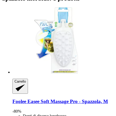
Carrello
Foolee
Easee Soft Massage Pro -​ Spazzola, M
-80%
Denti di diverse lunghezze