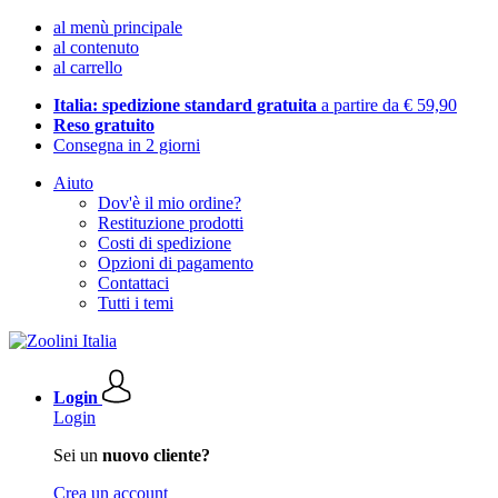
al menù principale
al contenuto
al carrello
Italia: spedizione standard gratuita
a partire da € 59,90
Reso gratuito
Consegna in 2 giorni
Aiuto
Dov'è il mio ordine?
Restituzione prodotti
Costi di spedizione
Opzioni di pagamento
Contattaci
Tutti i temi
Login
Login
Sei un
nuovo cliente?
Crea un account