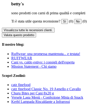
betty's
sono prodotti con carni di prima qualità e completi
Ti è stata utile questa recensione?
(0)
(0)
Sì
No
Visualizza tutte le recensioni clienti.
Valuta questo prodotto
Il nostro blog:
Ruffwear: una promessa mantenuta... e testata!
RUFFWEAR
Cani vs. caldo estivo: i consigli dell'esperta
Mission Statement - Chi siamo
Scopri Zoolini:
catz finefood
catz finefood Classic No. 19 Agnello e Cavallo
Churu Bites per Cani 8x20 g
Versele Laga Menù - Confezione Mista di Snack
Kerbl Lampada Riscaldante a Infrarossi