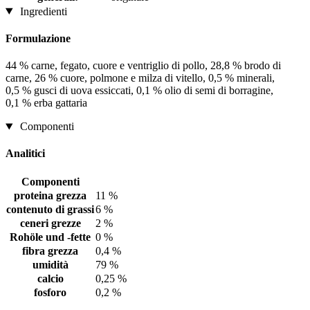
Ingredienti
Formulazione
44 % carne, fegato, cuore e ventriglio di pollo, 28,8 % brodo di
carne, 26 % cuore, polmone e milza di vitello, 0,5 % minerali,
0,5 % gusci di uova essiccati, 0,1 % olio di semi di borragine,
0,1 % erba gattaria
Componenti
Analitici
Componenti
proteina grezza
11 %
contenuto di grassi
6 %
ceneri grezze
2 %
Rohöle und -fette
0 %
fibra grezza
0,4 %
umidità
79 %
calcio
0,25 %
fosforo
0,2 %