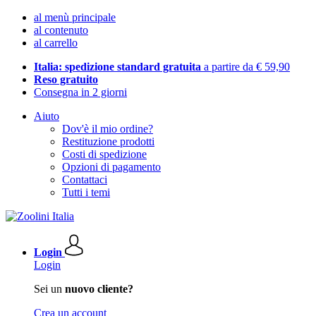
al menù principale
al contenuto
al carrello
Italia: spedizione standard gratuita
a partire da € 59,90
Reso gratuito
Consegna in 2 giorni
Aiuto
Dov'è il mio ordine?
Restituzione prodotti
Costi di spedizione
Opzioni di pagamento
Contattaci
Tutti i temi
Login
Login
Sei un
nuovo cliente?
Crea un account