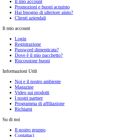
Il mio account
Promozioni e buoni acquisto
Hai bisogno di ulteriore aiuto?
Clienti aziendali
Il mio account
Login
Registrazione
Password dimenticata?
Dove è il mio pacchetto?
Riscossione buoni
Informazioni Utili
Noi e il nostro ambiente
Magazine
Video sui prodotti
I nostri partner
Programma di affiliazione
Richiami
Su di noi
Il nostro gruppo
Contattaci