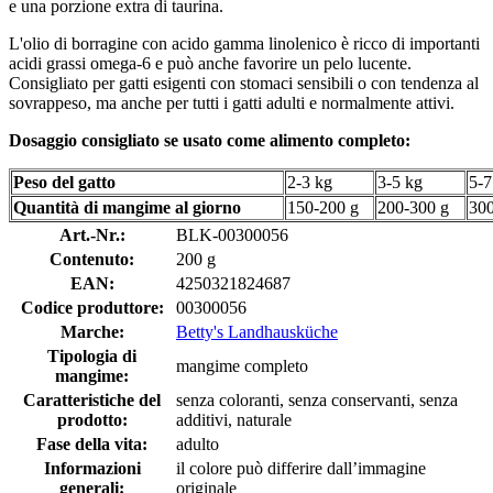
e una porzione extra di taurina.
L'olio di borragine con acido gamma linolenico è ricco di importanti
acidi grassi omega-6 e può anche favorire un pelo lucente.
Consigliato per gatti esigenti con stomaci sensibili o con tendenza al
sovrappeso, ma anche per tutti i gatti adulti e normalmente attivi.
Dosaggio consigliato se usato come alimento completo:
Peso del gatto
2-3 kg
3-5 kg
5-7
Quantità di mangime al giorno
150-200 g
200-300 g
300
Art.-Nr.:
BLK-00300056
Contenuto:
200 g
EAN:
4250321824687
Codice produttore:
00300056
Marche:
Betty's Landhausküche
Tipologia di
mangime completo
mangime:
Caratteristiche del
senza coloranti, senza conservanti, senza
prodotto:
additivi, naturale
Fase della vita:
adulto
Informazioni
il colore può differire dall’immagine
generali:
originale