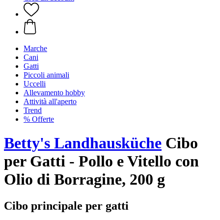
Marche
Cani
Gatti
Piccoli animali
Uccelli
Allevamento hobby
Attività all'aperto
Trend
% Offerte
Betty's Landhausküche
Cibo
per Gatti - Pollo e Vitello con
Olio di Borragine, 200 g
Cibo principale per gatti