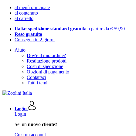
al menù principale
al contenuto
al carrello
Italia: spedizione standard gratuita
a partire da € 59,90
Reso gratuito
Consegna in 2 giorni
Aiuto
Dov'è il mio ordine?
Restituzione prodotti
Costi di spedizione
Opzioni di pagamento
Contattaci
Tutti i temi
Login
Login
Sei un
nuovo cliente?
Crea un account