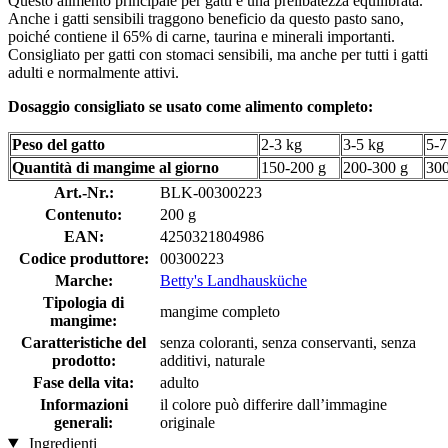
Questo alimento principale per gatti è una prelibatezza equilibrata.
Anche i gatti sensibili traggono beneficio da questo pasto sano,
poiché contiene il 65% di carne, taurina e minerali importanti.
Consigliato per gatti con stomaci sensibili, ma anche per tutti i gatti
adulti e normalmente attivi.
Dosaggio consigliato se usato come alimento completo:
Peso del gatto
2-3 kg
3-5 kg
5-7
Quantità di mangime al giorno
150-200 g
200-300 g
300
Art.-Nr.:
BLK-00300223
Contenuto:
200 g
EAN:
4250321804986
Codice produttore:
00300223
Marche:
Betty's Landhausküche
Tipologia di
mangime completo
mangime:
Caratteristiche del
senza coloranti, senza conservanti, senza
prodotto:
additivi, naturale
Fase della vita:
adulto
Informazioni
il colore può differire dall’immagine
generali:
originale
Ingredienti