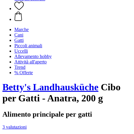
Marche
Cani
Gatti
Piccoli animali
Uccelli
Allevamento hobby
Attività all'aperto
Trend
% Offerte
Betty's Landhausküche
Cibo
per Gatti - Anatra, 200 g
Alimento principale per gatti
3 valutazioni