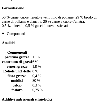
Formulazione
50 % carne, cuore, fegato e ventriglio di pollame, 29 % brodo di
carne di pollame e d'anatra, 20 % carne e cuore d'anatra,
0,5 % minerali, 0,5 % gusci di uova essiccati
Componenti
Analitici
Componenti
proteina grezza
11 %
contenuto di grassi
6 %
ceneri grezze
1,9 %
Rohöle und -fette
0 %
fibra grezza
0,4 %
umidità
80 %
calcio
0,3 %
fosforo
0,25 %
Additivi nutrizionali e fisiologici