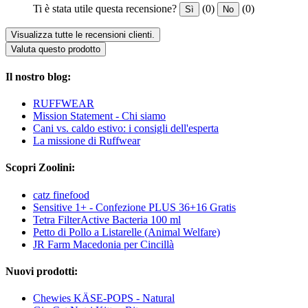
Ti è stata utile questa recensione?
(0)
(0)
Sì
No
Visualizza tutte le recensioni clienti.
Valuta questo prodotto
Il nostro blog:
RUFFWEAR
Mission Statement - Chi siamo
Cani vs. caldo estivo: i consigli dell'esperta
La missione di Ruffwear
Scopri Zoolini:
catz finefood
Sensitive 1+ - Confezione PLUS 36+16 Gratis
Tetra FilterActive Bacteria 100 ml
Petto di Pollo a Listarelle (Animal Welfare)
JR Farm Macedonia per Cincillà
Nuovi prodotti:
Chewies KÄSE-POPS - Natural