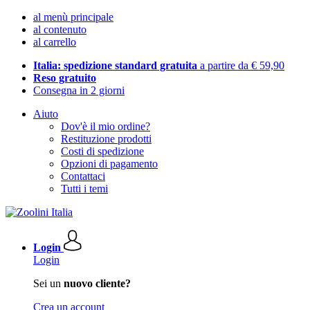
al menù principale
al contenuto
al carrello
Italia: spedizione standard gratuita
a partire da € 59,90
Reso gratuito
Consegna in 2 giorni
Aiuto
Dov'è il mio ordine?
Restituzione prodotti
Costi di spedizione
Opzioni di pagamento
Contattaci
Tutti i temi
Login
Login
Sei un
nuovo cliente?
Crea un account