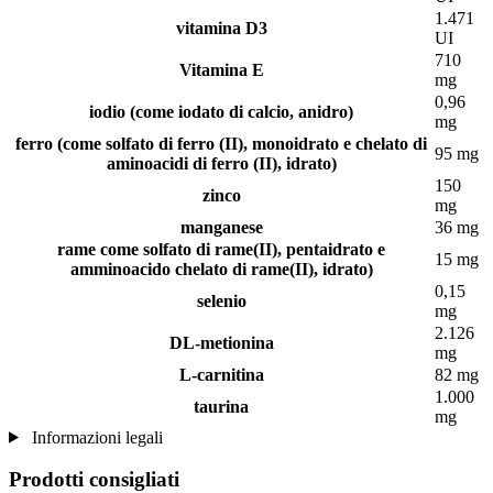
1.471
vitamina D3
UI
710
Vitamina E
mg
0,96
iodio (come iodato di calcio, anidro)
mg
ferro (come solfato di ferro (II), monoidrato e chelato di
95 mg
aminoacidi di ferro (II), idrato)
150
zinco
mg
manganese
36 mg
rame come solfato di rame(II), pentaidrato e
15 mg
amminoacido chelato di rame(II), idrato)
0,15
selenio
mg
2.126
DL-metionina
mg
L-carnitina
82 mg
1.000
taurina
mg
Informazioni legali
Prodotti consigliati