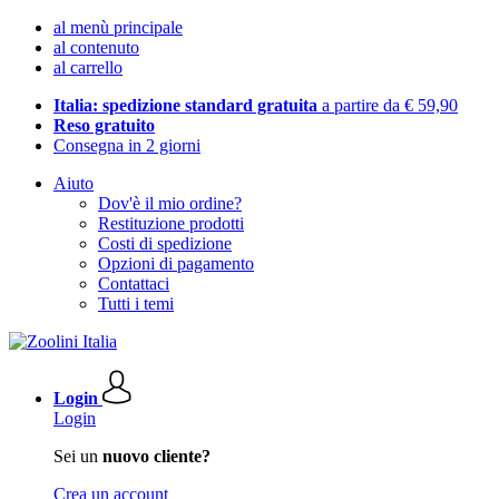
al menù principale
al contenuto
al carrello
Italia: spedizione standard gratuita
a partire da € 59,90
Reso gratuito
Consegna in 2 giorni
Aiuto
Dov'è il mio ordine?
Restituzione prodotti
Costi di spedizione
Opzioni di pagamento
Contattaci
Tutti i temi
Login
Login
Sei un
nuovo cliente?
Crea un account