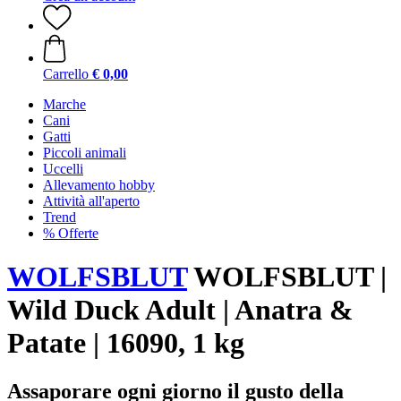
Carrello
€ 0,00
Marche
Cani
Gatti
Piccoli animali
Uccelli
Allevamento hobby
Attività all'aperto
Trend
% Offerte
WOLFSBLUT
WOLFSBLUT |
Wild Duck Adult | Anatra &
Patate | 16090, 1 kg
Assaporare ogni giorno il gusto della