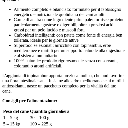
Alimento completo e bilanciato: formulato per il fabbisogno
energetico e nutrizionale quotidiano dei cani adulti
Carne di anatra come ingrediente principale: fornisce proteine
particolarmente gustose e digeribili, oltre a preziosi acidi
grassi per un pelo lucido e muscoli forti
Carboidrati intelligenti: con patate come fonte di energia ben
tollerata, ideale per le giornate attive
Superfood selezionati: arricchito con topinambur, erbe
mediterranee e mirtilli per un supporto naturale alla digestione
e al sistema immunitario
100% naturale: prodotto rigorosamente senza conservanti,
coloranti o aromi artificiali.
L'aggiunta di topinambur apporta preziosa inulina, che può favorire
una flora intestinale sana. Insieme alle erbe mediterranee e ai mirtilli
antiossidanti, nasce un pacchetto completo per la vitalità del tuo
cane.
Consigli per l'alimentazione:
Peso del cane
Quantità giornaliera
1 – 5 kg
30 – 100 g
5 – 15 kg
100 – 225 g