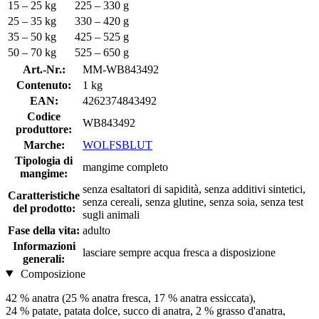
15 – 25 kg
225 – 330 g
25 – 35 kg
330 – 420 g
35 – 50 kg
425 – 525 g
50 – 70 kg
525 – 650 g
Art.-Nr.:
MM-WB843492
Contenuto:
1 kg
EAN:
4262374843492
Codice
WB843492
produttore:
Marche:
WOLFSBLUT
Tipologia di
mangime completo
mangime:
senza esaltatori di sapidità, senza additivi sintetici,
Caratteristiche
senza cereali, senza glutine, senza soia, senza test
del prodotto:
sugli animali
Fase della vita:
adulto
Informazioni
lasciare sempre acqua fresca a disposizione
generali:
Composizione
42 % anatra (25 % anatra fresca, 17 % anatra essiccata),
24 % patate, patata dolce, succo di anatra, 2 % grasso d'anatra,