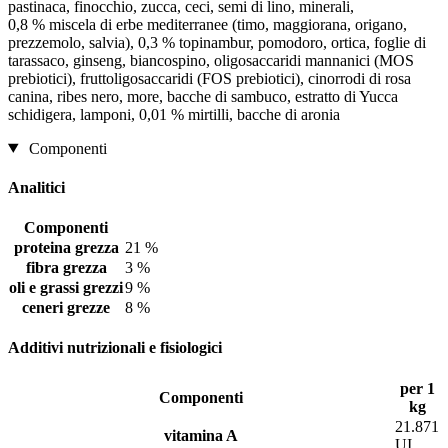
pastinaca, finocchio, zucca, ceci, semi di lino, minerali,
0,8 % miscela di erbe mediterranee (timo, maggiorana, origano,
prezzemolo, salvia), 0,3 % topinambur, pomodoro, ortica, foglie di
tarassaco, ginseng, biancospino, oligosaccaridi mannanici (MOS
prebiotici), fruttoligosaccaridi (FOS prebiotici), cinorrodi di rosa
canina, ribes nero, more, bacche di sambuco, estratto di Yucca
schidigera, lamponi, 0,01 % mirtilli, bacche di aronia
Componenti
Analitici
Componenti
proteina grezza
21 %
fibra grezza
3 %
oli e grassi grezzi
9 %
ceneri grezze
8 %
Additivi nutrizionali e fisiologici
per 1
Componenti
kg
21.871
vitamina A
UI