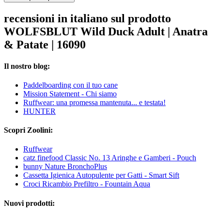
recensioni in italiano sul prodotto
WOLFSBLUT Wild Duck Adult | Anatra
& Patate | 16090
Il nostro blog:
Paddelboarding con il tuo cane
Mission Statement - Chi siamo
Ruffwear: una promessa mantenuta... e testata!
HUNTER
Scopri Zoolini:
Ruffwear
catz finefood Classic No. 13 Aringhe e Gamberi - Pouch
bunny Nature BronchoPlus
Cassetta Igienica Autopulente per Gatti - Smart Sift
Croci Ricambio Prefiltro - Fountain Aqua
Nuovi prodotti: