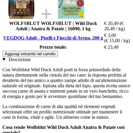
WOLFSBLUT WOLFSBLUT | Wild Duck
€ 20,49
(€
Adult | Anatra & Patate | 16090, 1 kg
20,49 / kg)
€ 3,00
VEGDOG Adult - Piselli e Fiocchi di Avena, 200 g
(€ 15,00 / kg)
Prezzo totale:
€ 23,49
Aggiungi entrambi nel carrello
Descrizione
Con Wolfsblut Wild Duck Adult porti la forza primordiale della
natura direttamente nella ciotola del tuo cane: la risposta perfetta al
desiderio del tuo amico a quattro zampe adulto di un'alimentazione
naturale ed originale. Ispirata alla dieta del lupo, questa ricetta unisce
succosa carne di anatra e nutrienti patate in un vero banchetto, ricco
di energia e gusto per le avventure quotidiane del tuo beniamino.
La combinazione di carne di alta qualità ed elementi vegetali
selezionati offre un profilo nutrizionale ottimale per mantenere il
cane in forma, vitale e agile. Un alimento come in natura.
Cosa rende Wolfsblut Wild Duck Adult Anatra & Patate così
speciale?