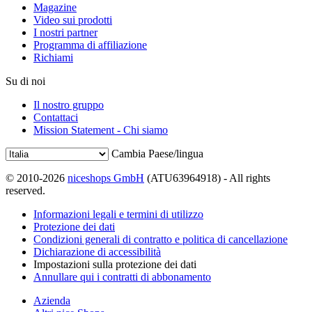
Magazine
Video sui prodotti
I nostri partner
Programma di affiliazione
Richiami
Su di noi
Il nostro gruppo
Contattaci
Mission Statement - Chi siamo
Cambia Paese/lingua
© 2010-2026
niceshops GmbH
(ATU63964918) - All rights
reserved.
Informazioni legali e termini di utilizzo
Protezione dei dati
Condizioni generali di contratto e politica di cancellazione
Dichiarazione di accessibilità
Impostazioni sulla protezione dei dati
Annullare qui i contratti di abbonamento
Azienda