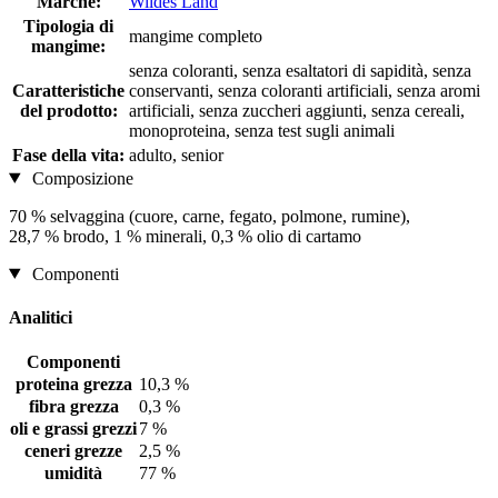
Marche:
Wildes Land
Tipologia di
mangime completo
mangime:
senza coloranti, senza esaltatori di sapidità, senza
Caratteristiche
conservanti, senza coloranti artificiali, senza aromi
del prodotto:
artificiali, senza zuccheri aggiunti, senza cereali,
monoproteina, senza test sugli animali
Fase della vita:
adulto, senior
Composizione
70 % selvaggina (cuore, carne, fegato, polmone, rumine),
28,7 % brodo, 1 % minerali, 0,3 % olio di cartamo
Componenti
Analitici
Componenti
proteina grezza
10,3 %
fibra grezza
0,3 %
oli e grassi grezzi
7 %
ceneri grezze
2,5 %
umidità
77 %