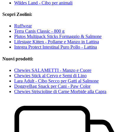
Wildes Land - Cibo per animali
Scopri Zoolini:
Ruffwear
Terra Canis Classic - 800 g
Plutos Multipack Sticks Formaggio & Salmone
Lifestage Kitten - Pollame e Manzo in Lattina
Integra Protect Intestinal Puro Pollo - Lattina
Nuovi prodotti:
Chewies SALAMETTI - Manzo e Cuore
Chewies Stick al Cervo e Semi di Lino
Lara Adult - Cibo Secco per Gatti al Salmone
DoggyeBag Snack per Cani - Paw Color
Chewies Striscioline di Carne Morbide alla Capra