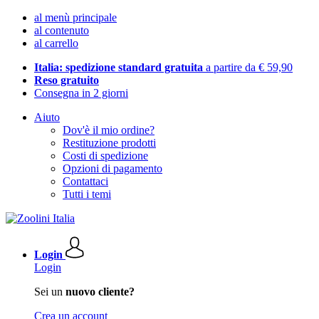
al menù principale
al contenuto
al carrello
Italia: spedizione standard gratuita
a partire da € 59,90
Reso gratuito
Consegna in 2 giorni
Aiuto
Dov'è il mio ordine?
Restituzione prodotti
Costi di spedizione
Opzioni di pagamento
Contattaci
Tutti i temi
Login
Login
Sei un
nuovo cliente?
Crea un account