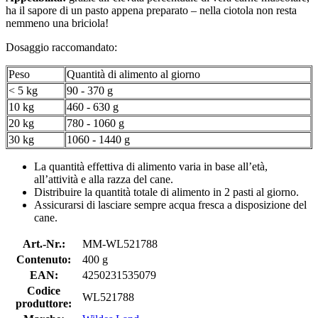
ha il sapore di un pasto appena preparato – nella ciotola non resta
nemmeno una briciola!
Dosaggio raccomandato:
Peso
Quantità di alimento al giorno
< 5 kg
90 - 370 g
10 kg
460 - 630 g
20 kg
780 - 1060 g
30 kg
1060 - 1440 g
La quantità effettiva di alimento varia in base all’età,
all’attività e alla razza del cane.
Distribuire la quantità totale di alimento in 2 pasti al giorno.
Assicurarsi di lasciare sempre acqua fresca a disposizione del
cane.
Art.-Nr.:
MM-WL521788
Contenuto:
400 g
EAN:
4250231535079
Codice
WL521788
produttore: