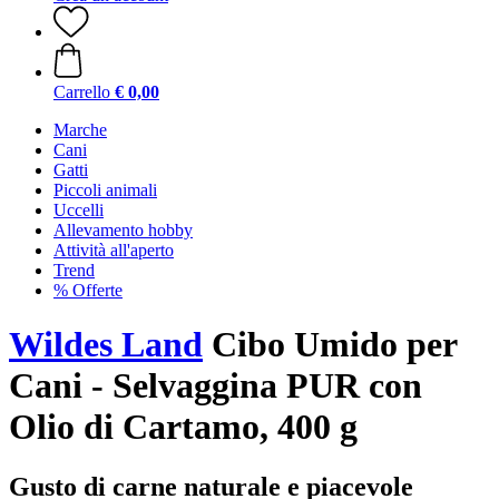
Carrello
€ 0,00
Marche
Cani
Gatti
Piccoli animali
Uccelli
Allevamento hobby
Attività all'aperto
Trend
% Offerte
Wildes Land
Cibo Umido per
Cani - Selvaggina PUR con
Olio di Cartamo, 400 g
Gusto di carne naturale e piacevole