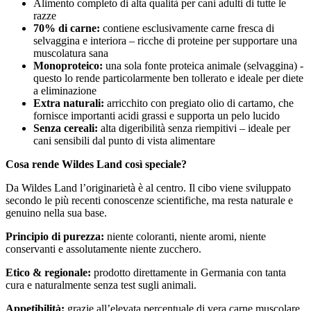
Alimento completo di alta qualità per cani adulti di tutte le
razze
70% di carne:
contiene esclusivamente carne fresca di
selvaggina e interiora – ricche di proteine per supportare una
muscolatura sana
Monoproteico:
una sola fonte proteica animale (selvaggina) -
questo lo rende particolarmente ben tollerato e ideale per diete
a eliminazione
Extra naturali:
arricchito con pregiato olio di cartamo, che
fornisce importanti acidi grassi e supporta un pelo lucido
Senza cereali:
alta digeribilità senza riempitivi – ideale per
cani sensibili dal punto di vista alimentare
Cosa rende Wildes Land così speciale?
Da Wildes Land l’originarietà è al centro. Il cibo viene sviluppato
secondo le più recenti conoscenze scientifiche, ma resta naturale e
genuino nella sua base.
Principio di purezza:
niente coloranti, niente aromi, niente
conservanti e assolutamente niente zucchero.
Etico & regionale:
prodotto direttamente in Germania con tanta
cura e naturalmente senza test sugli animali.
Appetibilità:
grazie all’elevata percentuale di vera carne muscolare,