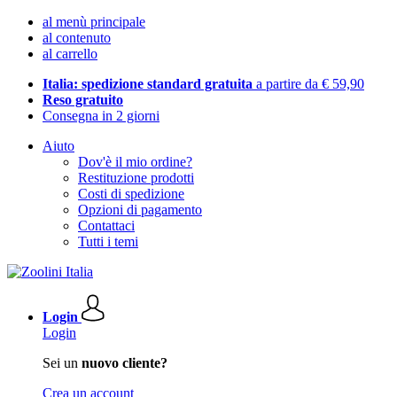
al menù principale
al contenuto
al carrello
Italia: spedizione standard gratuita
a partire da € 59,90
Reso gratuito
Consegna in 2 giorni
Aiuto
Dov'è il mio ordine?
Restituzione prodotti
Costi di spedizione
Opzioni di pagamento
Contattaci
Tutti i temi
Login
Login
Sei un
nuovo cliente?
Crea un account