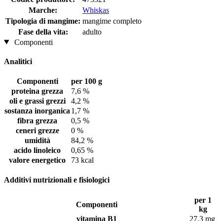
Marche:
Whiskas
Tipologia di mangime:
mangime completo
Fase della vita:
adulto
Componenti
Analitici
Componenti
per 100 g
proteina grezza
7,6 %
oli e grassi grezzi
4,2 %
sostanza inorganica
1,7 %
fibra grezza
0,5 %
ceneri grezze
0 %
umidità
84,2 %
acido linoleico
0,65 %
valore energetico
73 kcal
Additivi nutrizionali e fisiologici
per 1
Componenti
kg
vitamina B1
27,3 mg