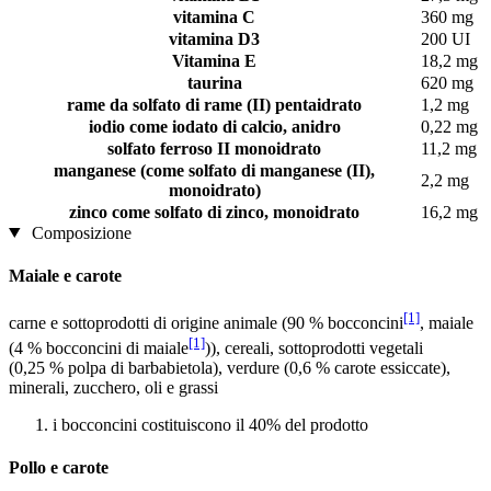
vitamina C
360 mg
vitamina D3
200 UI
Vitamina E
18,2 mg
taurina
620 mg
rame da solfato di rame (II) pentaidrato
1,2 mg
iodio come iodato di calcio, anidro
0,22 mg
solfato ferroso II monoidrato
11,2 mg
manganese (come solfato di manganese (II),
2,2 mg
monoidrato)
zinco come solfato di zinco, monoidrato
16,2 mg
Composizione
Maiale e carote
[1]
carne e sottoprodotti di origine animale (90 % bocconcini
, maiale
[1]
(4 % bocconcini di maiale
)), cereali, sottoprodotti vegetali
(0,25 % polpa di barbabietola), verdure (0,6 % carote essiccate),
minerali, zucchero, oli e grassi
i bocconcini costituiscono il 40% del prodotto
Pollo e carote