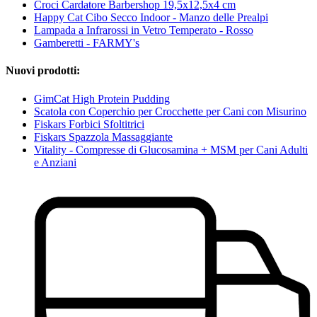
Croci Cardatore Barbershop 19,5x12,5x4 cm
Happy Cat Cibo Secco Indoor - Manzo delle Prealpi
Lampada a Infrarossi in Vetro Temperato - Rosso
Gamberetti - FARMY's
Nuovi prodotti:
GimCat High Protein Pudding
Scatola con Coperchio per Crocchette per Cani con Misurino
Fiskars Forbici Sfoltitrici
Fiskars Spazzola Massaggiante
Vitality - Compresse di Glucosamina + MSM per Cani Adulti
e Anziani