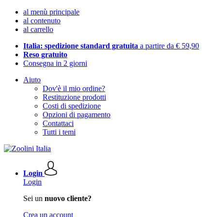
al menù principale
al contenuto
al carrello
Italia: spedizione standard gratuita
a partire da € 59,90
Reso gratuito
Consegna in 2 giorni
Aiuto
Dov'è il mio ordine?
Restituzione prodotti
Costi di spedizione
Opzioni di pagamento
Contattaci
Tutti i temi
Login
Login
Sei un
nuovo cliente?
Crea un account