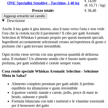
€ 14,99
ONE Specialità Sensitive - Tacchino, 1,40 kg
(€ 10,71 / kg)
Prezzo totale:
€ 38,48
Aggiungi entrambi nel carrello
Descrizione
Anche il tuo gatto ti gira intorno, alza il naso verso l'aria e non vede
l'ora che la ciotola tocchi il pavimento? Il cibo per gatti Aromatic
Selection di Whiskas è pensato proprio per questi momenti speciali.
Ingredienti accuratamente selezionati creano un'esperienza di gusto e
profumo che i gatti trovano irresistibile.
Ogni ricetta viene servita con una generosa quantità di deliziosa
salsa. Il risultato? Un alimento umido che è buono tanto quanto
profuma, per gatti soddisfatti e ciotole sempre vuote.
Cosa rende speciale Whiskas Aromatic Selection - Selezione
Mista in Salsa?
Alimento completo premium per gatti adulti: il perfetto
equilibrio tra idratazione e gusto irresistibile
4 gustose varietà: maiale e carote, pollo, pesce di mare in
brodo, salmone e piselli
Formula bilanciata con tutti i nutrienti e le vitamine essenziali
per il benessere del gatto