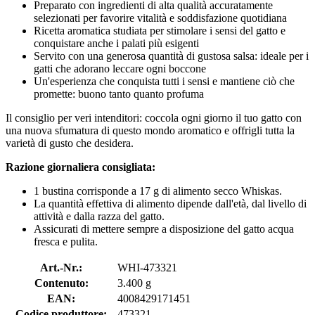
Preparato con ingredienti di alta qualità accuratamente
selezionati per favorire vitalità e soddisfazione quotidiana
Ricetta aromatica studiata per stimolare i sensi del gatto e
conquistare anche i palati più esigenti
Servito con una generosa quantità di gustosa salsa: ideale per i
gatti che adorano leccare ogni boccone
Un'esperienza che conquista tutti i sensi e mantiene ciò che
promette: buono tanto quanto profuma
Il consiglio per veri intenditori: coccola ogni giorno il tuo gatto con
una nuova sfumatura di questo mondo aromatico e offrigli tutta la
varietà di gusto che desidera.
Razione giornaliera consigliata:
1 bustina corrisponde a 17 g di alimento secco Whiskas.
La quantità effettiva di alimento dipende dall'età, dal livello di
attività e dalla razza del gatto.
Assicurati di mettere sempre a disposizione del gatto acqua
fresca e pulita.
Art.-Nr.:
WHI-473321
Contenuto:
3.400 g
EAN:
4008429171451
Codice produttore:
473321