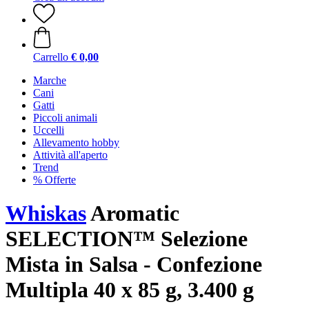
Carrello
€ 0,00
Marche
Cani
Gatti
Piccoli animali
Uccelli
Allevamento hobby
Attività all'aperto
Trend
% Offerte
Whiskas
Aromatic
SELECTION™ Selezione
Mista in Salsa - Confezione
Multipla 40 x 85 g, 3.400 g