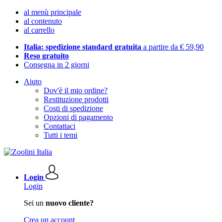
al menù principale
al contenuto
al carrello
Italia: spedizione standard gratuita
a partire da € 59,90
Reso gratuito
Consegna in 2 giorni
Aiuto
Dov'è il mio ordine?
Restituzione prodotti
Costi di spedizione
Opzioni di pagamento
Contattaci
Tutti i temi
Login
Login
Sei un
nuovo cliente?
Crea un account