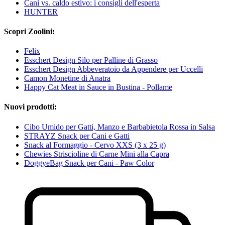
Cani vs. caldo estivo: i consigli dell'esperta
HUNTER
Scopri Zoolini:
Felix
Esschert Design Silo per Palline di Grasso
Esschert Design Abbeveratoio da Appendere per Uccelli
Camon Monetine di Anatra
Happy Cat Meat in Sauce in Bustina - Pollame
Nuovi prodotti:
Cibo Umido per Gatti, Manzo e Barbabietola Rossa in Salsa
STRAYZ Snack per Cani e Gatti
Snack al Formaggio - Cervo XXS (3 x 25 g)
Chewies Striscioline di Carne Mini alla Capra
DoggyeBag Snack per Cani - Paw Color