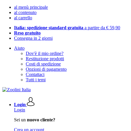
al menù principale
al contenuto
al carrello
Italia: spedizione standard gratuita
a partire da € 59,90
Reso gratuito
Consegna in 2 giorni
Aiuto
Dov'è il mio ordine?
Restituzione prodotti
Costi di spedizione
Opzioni di pagamento
Contattaci
Tutti i temi
Login
Login
Sei un
nuovo cliente?
Crea un account