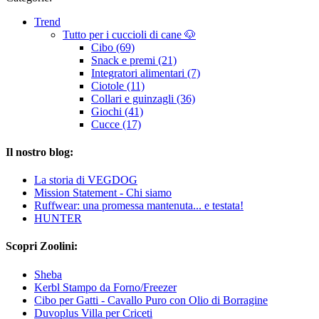
Trend
Tutto per i cuccioli di cane 🐶
Cibo (69)
Snack e premi (21)
Integratori alimentari (7)
Ciotole (11)
Collari e guinzagli (36)
Giochi (41)
Cucce (17)
Il nostro blog:
La storia di VEGDOG
Mission Statement - Chi siamo
Ruffwear: una promessa mantenuta... e testata!
HUNTER
Scopri Zoolini:
Sheba
Kerbl Stampo da Forno/Freezer
Cibo per Gatti - Cavallo Puro con Olio di Borragine
Duvoplus Villa per Criceti