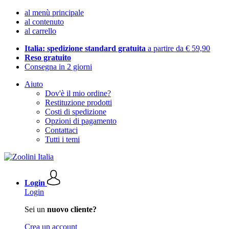
al menù principale
al contenuto
al carrello
Italia: spedizione standard gratuita
a partire da € 59,90
Reso gratuito
Consegna in 2 giorni
Aiuto
Dov'è il mio ordine?
Restituzione prodotti
Costi di spedizione
Opzioni di pagamento
Contattaci
Tutti i temi
Login
Login
Sei un
nuovo cliente?
Crea un account