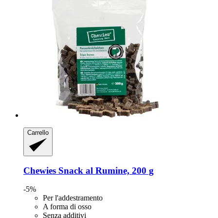
Carrello
Chewies
Snack al Rumine, 200 g
-5%
Per l'addestramento
A forma di osso
Senza additivi