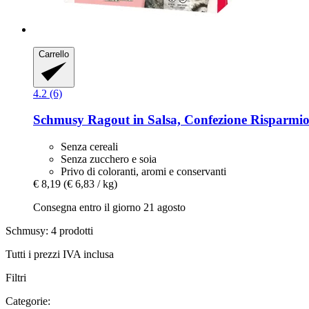
Carrello
4.2 (6)
Schmusy
Ragout in Salsa, Confezione Risparmio
Senza cereali
Senza zucchero e soia
Privo di coloranti, aromi e conservanti
€ 8,19
(€ 6,83 / kg)
Consegna entro il giorno 21 agosto
Schmusy: 4 prodotti
Tutti i prezzi IVA inclusa
Filtri
Categorie: