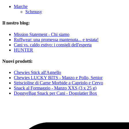
Marche
Schmusy
Il nostro blog:
Mission Statement - Chi siamo
Ruffwear: una promessa mantenuta... e testata!
Cani vs. caldo estivo: i consigli dell'esperta
HUNTER
Nuovi prodotti:
Chewies Stick all'Agnello
Chewies LUCKY BITS - Manzo e Pollo, Senior
Striscioline di Carne Morbide a Capriolo e Cervo
Snack al Formaggio - Manzo XXS (3 x 25 g)
DoggyeBag Snack per Cani - Dogolatier Box