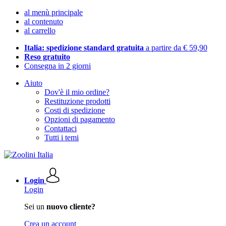
al menù principale
al contenuto
al carrello
Italia: spedizione standard gratuita
a partire da € 59,90
Reso gratuito
Consegna in 2 giorni
Aiuto
Dov'è il mio ordine?
Restituzione prodotti
Costi di spedizione
Opzioni di pagamento
Contattaci
Tutti i temi
Login
Login
Sei un
nuovo cliente?
Crea un account