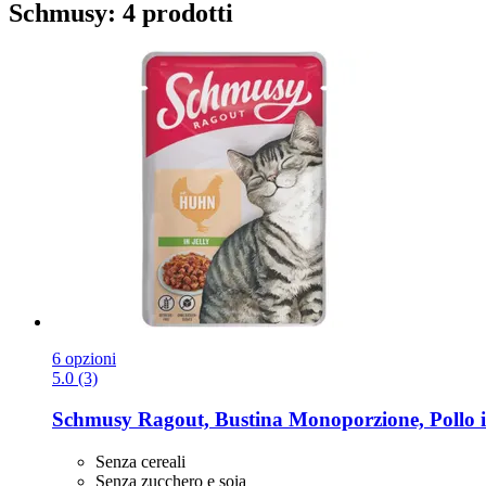
Schmusy: 4 prodotti
6 opzioni
5.0 (3)
Schmusy
Ragout, Bustina Monoporzione, Pollo in
Senza cereali
Senza zucchero e soia