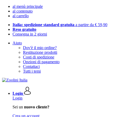
al menù principale
al contenuto
al carrello
Italia: spedizione standard gratuita
a partire da € 59,90
Reso gratuito
Consegna in 2 giorni
Aiuto
Dov'è il mio ordine?
Restituzione prodotti
Costi di spedizione
Opzioni di pagamento
Contattaci
Tutti i temi
Login
Login
Sei un
nuovo cliente?
Crea un account