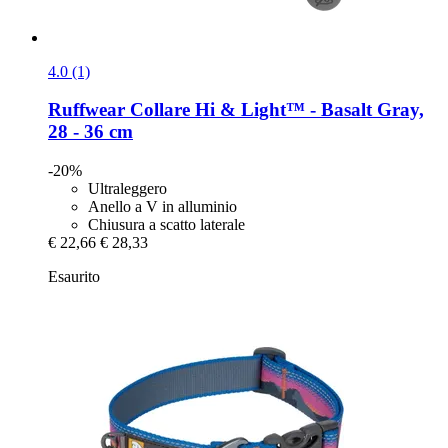
4.0 (1)
Ruffwear
Collare Hi & Light™ -​ Basalt Gray,
28 -​ 36 cm
-20%
Ultraleggero
Anello a V in alluminio
Chiusura a scatto laterale
€ 22,66
€ 28,33
Esaurito