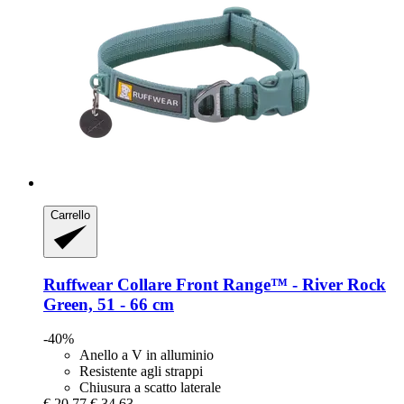
Carrello
Ruffwear
Collare Front Range™ -​ River Rock
Green, 51 -​ 66 cm
-40%
Anello a V in alluminio
Resistente agli strappi
Chiusura a scatto laterale
€ 20,77
€ 34,63