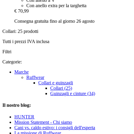
Con anello a V
Con anello extra per la targhetta
€ 70,99
Consegna gratuita fino al giorno 26 agosto
Collari: 25 prodotti
Tutti i prezzi IVA inclusa
Filtri
Categorie:
Marche
Ruffwear
Collari e guinzagli
Collari (25)
Guinzagli e cinture (34)
Il nostro blog:
HUNTER
Mission Statement - Chi siamo
Cani vs. caldo estivo: i consigli dell'esperta
La missione di Ruffwear