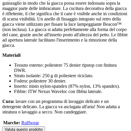
guinzaglio in modo che la giacca possa essere indossata sopra la
maggior parte delle imbracature. La cucitura decorativa della giacca
è riflettente, il che significa che il cane è visibile anche in condizioni
di scarsa visibilità. Un anello di fissaggio integrato sul retro della
giacca viene utilizzato per fissare la luce lampeggiante Beacon™
(non inclusa). La giacca si adatta perfettamente alla forma del corpo
del cane, grazie anche all'inserto posto all'altezza del petto. Le fibbie
ad apertura laterale facilitano l'inserimento e la rimozione della
giacca.
Materiali
Tessuto esterno: poliestere 75 denier ripstop con finitura
DWR.
Strato isolante: 250 g di poliestere riciclato.
Fodera: poliestere 30 denier.
Inserto: misto nylon-spandex (87% nylon, 13% spandex).
Fibbie: ITW Nexus Waveloc con fibbia laterale.
Cura:
lavare con un programma di lavaggio delicato e un
detergente delicato. La giacca va asciugata all'aria! Non adatta a
stiratura o lavaggio a secco. Non candeggiare.
Marche:
Ruffwear
Valuta questo prodotto