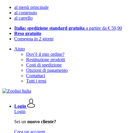
al menù principale
al contenuto
al carrello
Italia: spedizione standard gratuita
a partire da € 59,90
Reso gratuito
Consegna in 2 giorni
Aiuto
Dov'è il mio ordine?
Restituzione prodotti
Costi di spedizione
Opzioni di pagamento
Contattaci
Tutti i temi
Login
Login
Sei un
nuovo cliente?
Crea un account