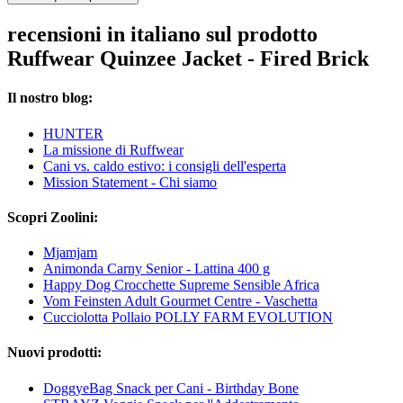
recensioni in italiano sul prodotto
Ruffwear Quinzee Jacket - Fired Brick
Il nostro blog:
HUNTER
La missione di Ruffwear
Cani vs. caldo estivo: i consigli dell'esperta
Mission Statement - Chi siamo
Scopri Zoolini:
Mjamjam
Animonda Carny Senior - Lattina 400 g
Happy Dog Crocchette Supreme Sensible Africa
Vom Feinsten Adult Gourmet Centre - Vaschetta
Cucciolotta Pollaio POLLY FARM EVOLUTION
Nuovi prodotti:
DoggyeBag Snack per Cani - Birthday Bone