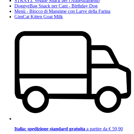
STRAYZ Veggie Snack per l'Addestramento
DoggyeBag Snack per Cani - Birthday Dog
Menù - Blocco di Mangime con Larve della Farina
GimCat Kitten Goat Milk
Italia: spedizione standard gratuita
a partire da € 59,90