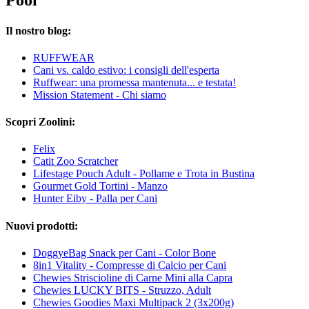
Pool
Il nostro blog:
RUFFWEAR
Cani vs. caldo estivo: i consigli dell'esperta
Ruffwear: una promessa mantenuta... e testata!
Mission Statement - Chi siamo
Scopri Zoolini:
Felix
Catit Zoo Scratcher
Lifestage Pouch Adult - Pollame e Trota in Bustina
Gourmet Gold Tortini - Manzo
Hunter Eiby - Palla per Cani
Nuovi prodotti:
DoggyeBag Snack per Cani - Color Bone
8in1 Vitality - Compresse di Calcio per Cani
Chewies Striscioline di Carne Mini alla Capra
Chewies LUCKY BITS - Struzzo, Adult
Chewies Goodies Maxi Multipack 2 (3x200g)