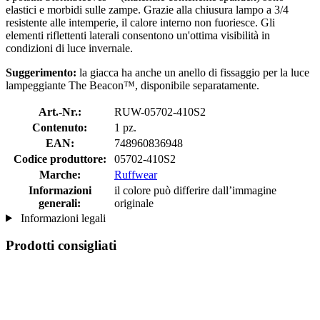
elastici e morbidi sulle zampe. Grazie alla chiusura lampo a 3/4
resistente alle intemperie, il calore interno non fuoriesce. Gli
elementi riflettenti laterali consentono un'ottima visibilità in
condizioni di luce invernale.
Suggerimento:
la giacca ha anche un anello di fissaggio per la luce
lampeggiante The Beacon™, disponibile separatamente.
Art.-Nr.:
RUW-05702-410S2
Contenuto:
1 pz.
EAN:
748960836948
Codice produttore:
05702-410S2
Marche:
Ruffwear
Informazioni
il colore può differire dall’immagine
generali:
originale
Informazioni legali
Prodotti consigliati