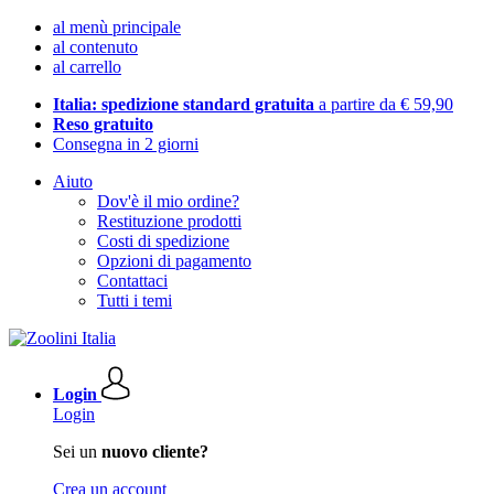
al menù principale
al contenuto
al carrello
Italia: spedizione standard gratuita
a partire da € 59,90
Reso gratuito
Consegna in 2 giorni
Aiuto
Dov'è il mio ordine?
Restituzione prodotti
Costi di spedizione
Opzioni di pagamento
Contattaci
Tutti i temi
Login
Login
Sei un
nuovo cliente?
Crea un account