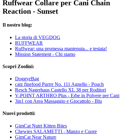
Ruffwear Collare per Cani Chain
Reaction - Sunset
Il nostro blog:
La storia di VEGDOG
RUFFWEAR
Ruffwear: una promessa mantenuta... e testata!
Mission Statement - Chi siamo
Scopri Zoolini:
DoggyeBag
catz finefood Purrrr No. 111 Agnello - Pouch
Resch Nagerhaus Castello XL 38 per Roditori
V-POINT ARTHRO Plus - Erbe in Polvere per Cani
3in1 con Area Massaggio e Giocattolo - Blu
Nuovi prodotti:
GimCat Nutri Kitten Bites
Chewies SALAMETTI - Manzo e Cuore
GimCat Near Nature