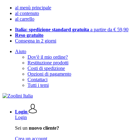
al menù principale
al contenuto
al carrello
Italia: spedizione standard gratuita
a partire da € 59,90
Reso gratuito
Consegna in 2 giorni
Aiuto
Dov'è il mio ordine?
Restituzione prodotti
Costi di spedizione
Opzioni di pagamento
Contattaci
Tutti i temi
Login
Login
Sei un
nuovo cliente?
Crea un account