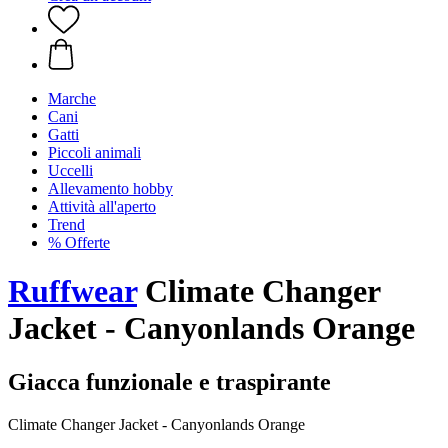
Marche
Cani
Gatti
Piccoli animali
Uccelli
Allevamento hobby
Attività all'aperto
Trend
% Offerte
Ruffwear
Climate Changer
Jacket - Canyonlands Orange
Giacca funzionale e traspirante
Climate Changer Jacket - Canyonlands Orange