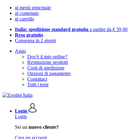
al menù principale
al contenuto
al carrello
Italia: spedizione standard gratuita
a partire da € 59,90
Reso gratuito
Consegna in 2 giorni
Aiuto
Dov'è il mio ordine?
Restituzione prodotti
Costi di spedizione
Opzioni di pagamento
Contattaci
Tutti i temi
Login
Login
Sei un
nuovo cliente?
Crea un account