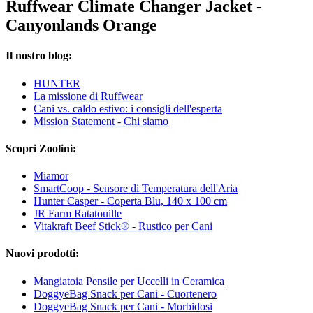
Ruffwear Climate Changer Jacket -
Canyonlands Orange
Il nostro blog:
HUNTER
La missione di Ruffwear
Cani vs. caldo estivo: i consigli dell'esperta
Mission Statement - Chi siamo
Scopri Zoolini:
Miamor
SmartCoop - Sensore di Temperatura dell'Aria
Hunter Casper - Coperta Blu, 140 x 100 cm
JR Farm Ratatouille
Vitakraft Beef Stick® - Rustico per Cani
Nuovi prodotti:
Mangiatoia Pensile per Uccelli in Ceramica
DoggyeBag Snack per Cani - Cuortenero
DoggyeBag Snack per Cani - Morbidosi