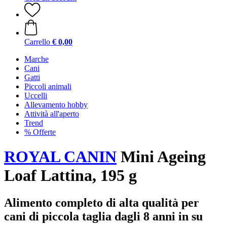
Carrello
€ 0,00
Marche
Cani
Gatti
Piccoli animali
Uccelli
Allevamento hobby
Attività all'aperto
Trend
% Offerte
ROYAL CANIN
Mini Ageing
Loaf Lattina, 195 g
Alimento completo di alta qualità per
cani di piccola taglia dagli 8 anni in su