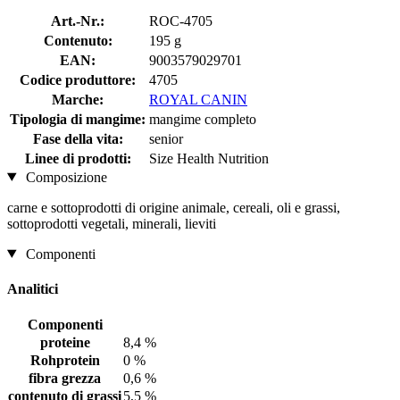
Art.-Nr.:
ROC-4705
Contenuto:
195 g
EAN:
9003579029701
Codice produttore:
4705
Marche:
ROYAL CANIN
Tipologia di mangime:
mangime completo
Fase della vita:
senior
Linee di prodotti:
Size Health Nutrition
Composizione
carne e sottoprodotti di origine animale, cereali, oli e grassi,
sottoprodotti vegetali, minerali, lieviti
Componenti
Analitici
Componenti
proteine
8,4 %
Rohprotein
0 %
fibra grezza
0,6 %
contenuto di grassi
5,5 %