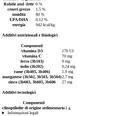
Rohöle und -fette
0 %
ceneri grezze
1,5 %
umidità
80 %
EPA/DHA
0,12 %
energia
942 kcal/kg
Additivi nutrizionali e fisiologici
Componenti
vitamina D3
170 UI
vitamina C
70 mg
ferro (3b103)
9 mg
iodio (3b202)
0,24 mg
rame (3b405, 3b406)
1,9 mg
manganese (3b502, 3b503, 3b504)
2,7 mg
zinco (3b603, 3b605, 3b606
27 mg
Additivi tecnologici
Componenti
clinoptilolite di origine sedimentaria
2 g
Informazioni legali