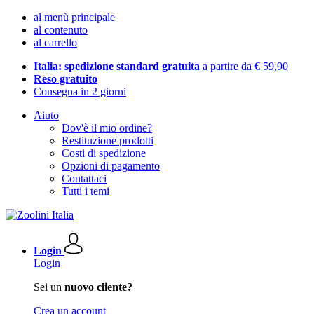
al menù principale
al contenuto
al carrello
Italia: spedizione standard gratuita
a partire da € 59,90
Reso gratuito
Consegna in 2 giorni
Aiuto
Dov'è il mio ordine?
Restituzione prodotti
Costi di spedizione
Opzioni di pagamento
Contattaci
Tutti i temi
Login
Login
Sei un
nuovo cliente?
Crea un account