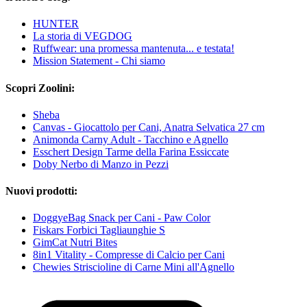
HUNTER
La storia di VEGDOG
Ruffwear: una promessa mantenuta... e testata!
Mission Statement - Chi siamo
Scopri Zoolini:
Sheba
Canvas - Giocattolo per Cani, Anatra Selvatica 27 cm
Animonda Carny Adult - Tacchino e Agnello
Esschert Design Tarme della Farina Essiccate
Doby Nerbo di Manzo in Pezzi
Nuovi prodotti:
DoggyeBag Snack per Cani - Paw Color
Fiskars Forbici Tagliaunghie S
GimCat Nutri Bites
8in1 Vitality - Compresse di Calcio per Cani
Chewies Striscioline di Carne Mini all'Agnello