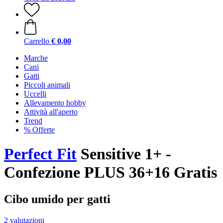
Carrello
€ 0,00
Marche
Cani
Gatti
Piccoli animali
Uccelli
Allevamento hobby
Attività all'aperto
Trend
% Offerte
Perfect Fit
Sensitive 1+ -
Confezione PLUS 36+16 Gratis
Cibo umido per gatti
2 valutazioni