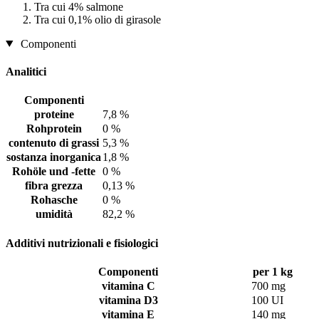
Tra cui 4% salmone
Tra cui 0,1% olio di girasole
Componenti
Analitici
Componenti
proteine
7,8 %
Rohprotein
0 %
contenuto di grassi
5,3 %
sostanza inorganica
1,8 %
Rohöle und -fette
0 %
fibra grezza
0,13 %
Rohasche
0 %
umidità
82,2 %
Additivi nutrizionali e fisiologici
Componenti
per 1 kg
vitamina C
700 mg
vitamina D3
100 UI
vitamina E
140 mg