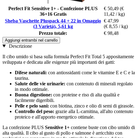
Perfect Fit Sensitive 1+ - Confezione PLUS
€ 50,49
(€
36+16 Gratis
11,42 / kg)
Sheba Vaschette Pluspack 44 + 22 in Omaggio
€ 47,99
(3 Varietà), 5,61 kg
(€ 8,55 / kg)
Prezzo totale:
€ 98,48
Aggiungi entrambi nel carrello
Descrizione
Il cibo umido si basa sulla formula Perfect Fit Total 5 appositamente
sviluppata e dedicata alle esigenze più importanti dei gatti:
Difese naturali:
con antiossidanti come le vitamine E e C e la
taurina.
Salute delle vie urinarie:
con contenuto di minerali regolato
in modo ottimale.
Buona digestione:
con proteine ​​e riso di alta qualità e
facilmente digeribili.
Pelle e pelo sani:
con biotina, zinco e olio di semi di girasole.
Controllo del peso:
grazie alla L-carnitina, all'alto contenuto
proteico e all'apporto energetico ottimale.
La confezione PLUS
Sensitive 1+
contiene buste con cibo umido di
alta qualità. Il cibo al gusto di pollo e salmone è arricchito con