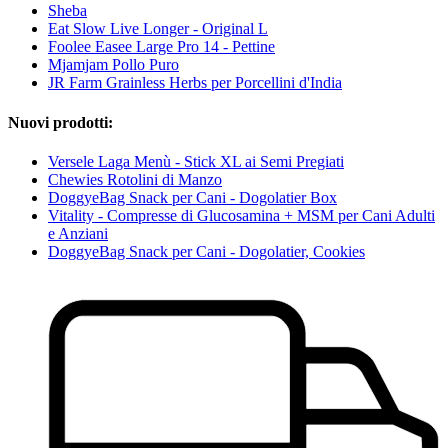
Sheba
Eat Slow Live Longer - Original L
Foolee Easee Large Pro 14 - Pettine
Mjamjam Pollo Puro
JR Farm Grainless Herbs per Porcellini d'India
Nuovi prodotti:
Versele Laga Menù - Stick XL ai Semi Pregiati
Chewies Rotolini di Manzo
DoggyeBag Snack per Cani - Dogolatier Box
Vitality - Compresse di Glucosamina + MSM per Cani Adulti
e Anziani
DoggyeBag Snack per Cani - Dogolatier, Cookies