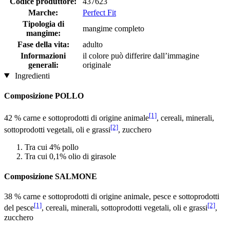
Codice produttore:
437623
Marche:
Perfect Fit
Tipologia di
mangime completo
mangime:
Fase della vita:
adulto
Informazioni
il colore può differire dall’immagine
generali:
originale
Ingredienti
Composizione POLLO
[1]
42 % carne e sottoprodotti di origine animale
, cereali, minerali,
[2]
sottoprodotti vegetali, oli e grassi
, zucchero
Tra cui 4% pollo
Tra cui 0,1% olio di girasole
Composizione SALMONE
38 % carne e sottoprodotti di origine animale, pesce e sottoprodotti
[1]
[2]
del pesce
, cereali, minerali, sottoprodotti vegetali, oli e grassi
,
zucchero