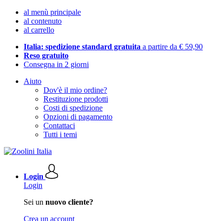
al menù principale
al contenuto
al carrello
Italia: spedizione standard gratuita
a partire da € 59,90
Reso gratuito
Consegna in 2 giorni
Aiuto
Dov'è il mio ordine?
Restituzione prodotti
Costi di spedizione
Opzioni di pagamento
Contattaci
Tutti i temi
Login
Login
Sei un
nuovo cliente?
Crea un account