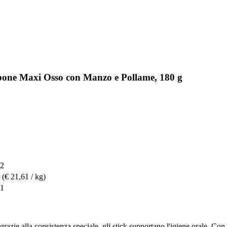
bone Maxi Osso con Manzo e Pollame, 180 g
22
(€ 21,61 / kg)
11
razie alla consistenza speciale, gli stick supportano l'igiene orale. Con