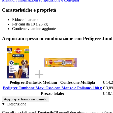
Maggiori informazioni su spedizione e consegna
Caratteristiche e proprietà
Riduce il tartaro
Per cani da 10 a 25 kg
Contiene vitamine aggiunte
Acquistato spesso in combinazione con Pedigree Jum
Pedigree Dentastix Medium - Confezione Multipla
€ 14,
Pedigree Jumbone Maxi Osso con Manzo e Pollame, 180 g
€ 3,89
Prezzo totale:
€ 18,
Aggiungi entrambi nel carrello
Descrizione
Con gli speciali snack
Dentastix™
prendi due piccioni con una fava: g