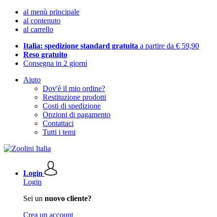
al menù principale
al contenuto
al carrello
Italia: spedizione standard gratuita
a partire da € 59,90
Reso gratuito
Consegna in 2 giorni
Aiuto
Dov'è il mio ordine?
Restituzione prodotti
Costi di spedizione
Opzioni di pagamento
Contattaci
Tutti i temi
Login
Login
Sei un
nuovo cliente?
Crea un account