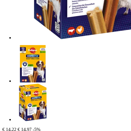
€ 14,22
€ 14,97
-5%