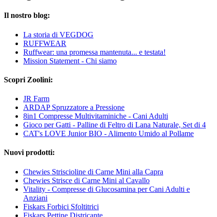
Il nostro blog:
La storia di VEGDOG
RUFFWEAR
Ruffwear: una promessa mantenuta... e testata!
Mission Statement - Chi siamo
Scopri Zoolini:
JR Farm
ARDAP Spruzzatore a Pressione
8in1 Compresse Multivitaminiche - Cani Adulti
Gioco per Gatti - Palline di Feltro di Lana Naturale, Set di 4
CAT's LOVE Junior BIO - Alimento Umido al Pollame
Nuovi prodotti:
Chewies Striscioline di Carne Mini alla Capra
Chewies Strisce di Carne Mini al Cavallo
Vitality - Compresse di Glucosamina per Cani Adulti e
Anziani
Fiskars Forbici Sfoltitrici
Fiskars Pettine Districante