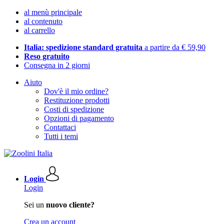
al menù principale
al contenuto
al carrello
Italia: spedizione standard gratuita
a partire da € 59,90
Reso gratuito
Consegna in 2 giorni
Aiuto
Dov'è il mio ordine?
Restituzione prodotti
Costi di spedizione
Opzioni di pagamento
Contattaci
Tutti i temi
Login
Login
Sei un
nuovo cliente?
Crea un account