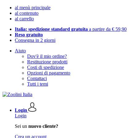
al menù principale
al contenuto
al carrello
Italia: spedizione standard gratuita
a partire da € 59,90
Reso gratuito
Consegna in 2 giorni
Aiuto
Dov'è il mio ordine?
Restituzione prodotti
Costi di spedizione
Opzioni di pagamento
Contattaci
Tutti i temi
Login
Login
Sei un
nuovo cliente?
Crea un account