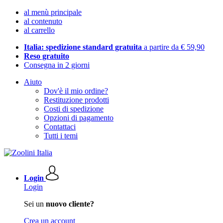
al menù principale
al contenuto
al carrello
Italia: spedizione standard gratuita
a partire da € 59,90
Reso gratuito
Consegna in 2 giorni
Aiuto
Dov'è il mio ordine?
Restituzione prodotti
Costi di spedizione
Opzioni di pagamento
Contattaci
Tutti i temi
Login
Login
Sei un
nuovo cliente?
Crea un account