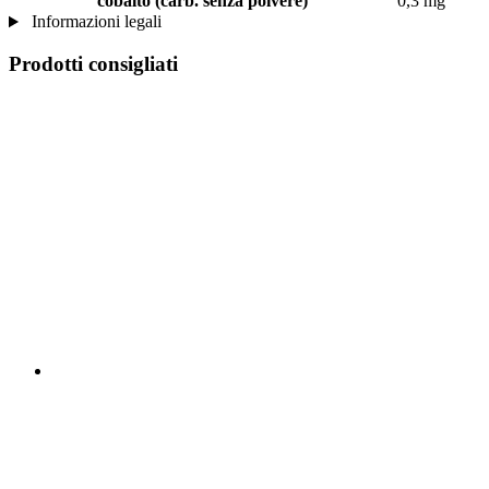
cobalto (carb. senza polvere)
0,3 mg
Informazioni legali
Prodotti consigliati