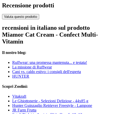
Recensione prodotti
Valuta questo prodotto
recensioni in italiano sul prodotto
Miamor Cat Cream - Confect Multi-
Vitamin
Il nostro blog:
Ruffwear: una promessa mantenuta... e testata!
La missione di Ruffwear
Cani vs. caldo estivo: i consigli dell'esperta
HUNTER
Scopri Zoolini:
Vitakraft
Le Ghiottonerie - Selezioni Deliziose - 44x85 g
Hunter Guinzaglio Retriever Freestyle - Lampone
JR Farm Frutta