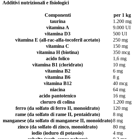
Additivi nutrizionali e fisiologici
Componenti
per 1 kg
taurina
1.200 mg
vitamina A
9.000 UI
vitamina D3
500 UI
vitamina E (all-rac-alfa-tocoferil acetato)
250 mg
vitamina C
150 mg
vitamina H (biotina)
350 mcg
acido folico
1,6 mg
vitamina B1 (cloridrato)
10 mg
vitamina B2
6 mg
vitamina B6
8 g
vitamina B12
40 mcg
niacina
64 mg
acido pantotenico
16 mg
cloruro di colina
1.200 mg
ferro (da solfato di ferro II, monoidrato)
120 mg
rame (da solfato di rame II, pentaidrato)
8 mg
manganese (da solfato di manganese II, monoidrato)
8 mg
zinco (da solfato di zinco, monoidrato)
80 mg
iodio (ioduro di potassio)
4 mg