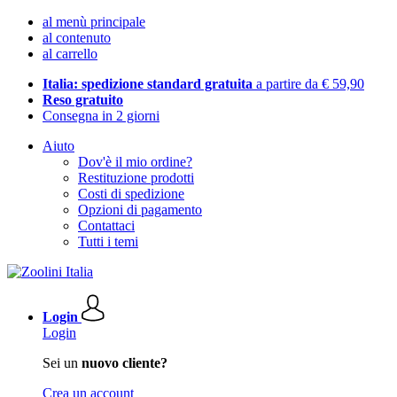
al menù principale
al contenuto
al carrello
Italia: spedizione standard gratuita
a partire da € 59,90
Reso gratuito
Consegna in 2 giorni
Aiuto
Dov'è il mio ordine?
Restituzione prodotti
Costi di spedizione
Opzioni di pagamento
Contattaci
Tutti i temi
Login
Login
Sei un
nuovo cliente?
Crea un account