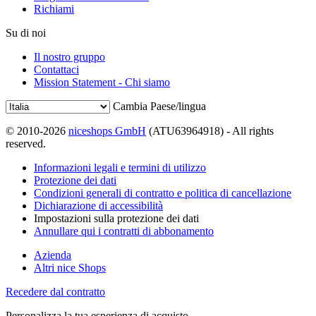
Richiami
Su di noi
Il nostro gruppo
Contattaci
Mission Statement - Chi siamo
Cambia Paese/lingua
© 2010-2026
niceshops GmbH
(ATU63964918) - All rights
reserved.
Informazioni legali e termini di utilizzo
Protezione dei dati
Condizioni generali di contratto e politica di cancellazione
Dichiarazione di accessibilità
Impostazioni sulla protezione dei dati
Annullare qui i contratti di abbonamento
Azienda
Altri nice Shops
Recedere dal contratto
Personalizza la tua esperienza di acquisto