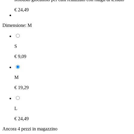
€ 24,49
Dimensione:
M
S
€ 9,09
M
€ 19,29
L
€ 24,49
Ancora 4 pezzi in magazzino