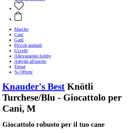
Marche
Cani
Gatti
Piccoli animali
Uccelli
Allevamento hobby
Attività all'aperto
Trend
% Offerte
Knauder's Best
Knötli
Turchese/Blu - Giocattolo per
Cani, M
Giocattolo robusto per il tuo cane