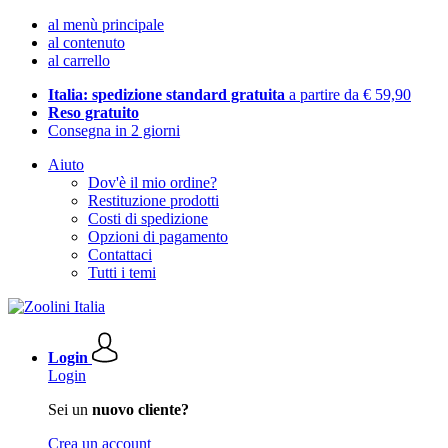
al menù principale
al contenuto
al carrello
Italia: spedizione standard gratuita
a partire da € 59,90
Reso gratuito
Consegna in 2 giorni
Aiuto
Dov'è il mio ordine?
Restituzione prodotti
Costi di spedizione
Opzioni di pagamento
Contattaci
Tutti i temi
Login
Login
Sei un
nuovo cliente?
Crea un account