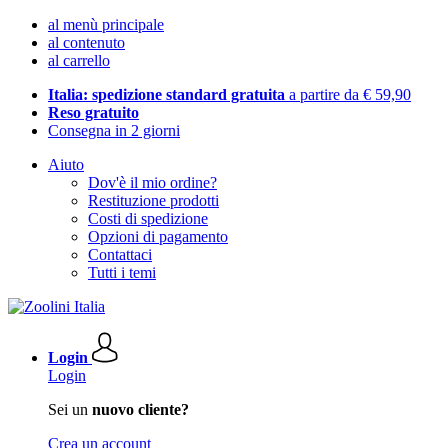
al menù principale
al contenuto
al carrello
Italia: spedizione standard gratuita
a partire da € 59,90
Reso gratuito
Consegna in 2 giorni
Aiuto
Dov'è il mio ordine?
Restituzione prodotti
Costi di spedizione
Opzioni di pagamento
Contattaci
Tutti i temi
Login
Login
Sei un
nuovo cliente?
Crea un account