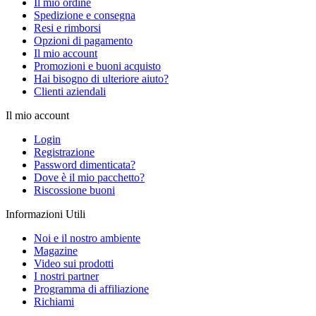
Il mio ordine
Spedizione e consegna
Resi e rimborsi
Opzioni di pagamento
Il mio account
Promozioni e buoni acquisto
Hai bisogno di ulteriore aiuto?
Clienti aziendali
Il mio account
Login
Registrazione
Password dimenticata?
Dove è il mio pacchetto?
Riscossione buoni
Informazioni Utili
Noi e il nostro ambiente
Magazine
Video sui prodotti
I nostri partner
Programma di affiliazione
Richiami