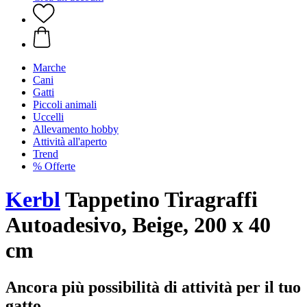
Marche
Cani
Gatti
Piccoli animali
Uccelli
Allevamento hobby
Attività all'aperto
Trend
% Offerte
Kerbl
Tappetino Tiragraffi
Autoadesivo, Beige, 200 x 40
cm
Ancora più possibilità di attività per il tuo
gatto