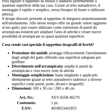
Puoi tagliare il tappetino su misura e adattarlo perfettamente a
qualsiasi superficie della tua casa. Grazie al retro autoadesivo, il
montaggio è rapido e semplice, senza bisogno di forare o utilizzare
attrezzi.
Il design discreto permette al tappetino di integrarsi armoniosamente
nell'arredamento. Allo stesso tempo offre un grande valore aggiunto
al tuo gatto: può essere utilizzato come estensione di pareti da
arrampicata esistenti per ampliare l'area di attività e creare nuove
possibilità di arrampicata su quasi qualsiasi superficie.
Cosa rende così speciale il tappetino tiragraffi di Kerbl?
Protezione dei mobili:
protegge efficacemente l'arredamento
dagli artigli del gatto offrendo una superficie adeguata per
graffiare
Divertimento nell'arrampicata:
amplia le pareti da
arrampicata e crea nuove zone di attività
Montaggio semplicissimo:
basta ritagliarlo e applicarlo
direttamente grazie al retro autoadesivo (aderisce a diverse
superfici come pareti, porte, divani e tiragraffi)
Dimensioni:
100 x 30 cm / 200 x 40 cm
Art.-Nr.:
XEV-KER-86270
Contenuto:
1 pz.
EAN:
4018653441855