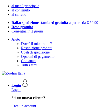
al menù principale
al contenuto
al carrello
Italia: spedizione standard gratuita
a partire da € 59,90
Reso gratuito
Consegna in 2 giorni
Aiuto
Dov'è il mio ordine?
Restituzione prodotti
Costi di spedizione
Opzioni di pagamento
Contattaci
Tutti i temi
Login
Login
Sei un
nuovo cliente?
Crea un account