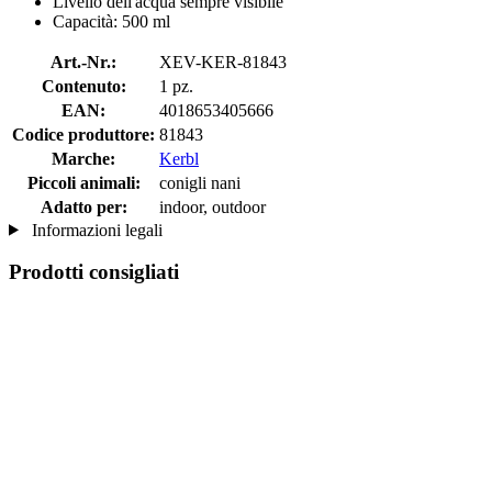
Livello dell'acqua sempre visibile
Capacità: 500 ml
Art.-Nr.:
XEV-KER-81843
Contenuto:
1 pz.
EAN:
4018653405666
Codice produttore:
81843
Marche:
Kerbl
Piccoli animali:
conigli nani
Adatto per:
indoor, outdoor
Informazioni legali
Prodotti consigliati