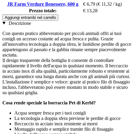
JR Farm Verdure Benessere, 600 g
€ 6,79
(€ 11,32 / kg)
Prezzo totale:
€ 13,28
Aggiungi entrambi nel carrello
Descrizione
Con questo pratico abbeveratoio per piccoli animali offri ai tuoi
conigli un accesso costante ad acqua fresca e pulita. Grazie
all'innovativa tecnologia a doppia sfera, le fastidiose perdite di gocce
appartengono al passato e la gabbia rimane sempre piacevolmente
asciutta.
Il design trasparente della bottiglia ti consente di controllare
rapidamente il livello dell'acqua in qualsiasi momento. Il beccuccio
in acciaio inox di alta qualità, particolarmente robusto e resistente ai
morsi, garantisce una lunga durata anche con gli animali più curiosi.
L'installazione è semplice e veloce: grazie al pratico filo di fissaggio
incluso, l'abbeveratoio può essere montato in modo stabile e sicuro
su qualsiasi griglia.
Cosa rende speciale la borraccia Pet di Kerbl?
Acqua sempre fresca per i tuoi conigli
La tecnologia a doppia sfera previene le perdite di gocce
Beccuccio in acciaio inox resistente ai morsi
Montaggio rapido e semplice tramite filo di fissaggio