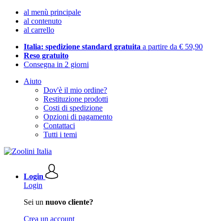
al menù principale
al contenuto
al carrello
Italia: spedizione standard gratuita
a partire da € 59,90
Reso gratuito
Consegna in 2 giorni
Aiuto
Dov'è il mio ordine?
Restituzione prodotti
Costi di spedizione
Opzioni di pagamento
Contattaci
Tutti i temi
Login
Login
Sei un
nuovo cliente?
Crea un account