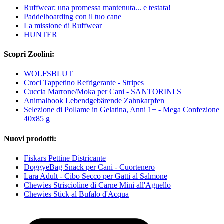
Ruffwear: una promessa mantenuta... e testata!
Paddelboarding con il tuo cane
La missione di Ruffwear
HUNTER
Scopri Zoolini:
WOLFSBLUT
Croci Tappetino Refrigerante - Stripes
Cuccia Marrone/Moka per Cani - SANTORINI S
Animalbook Lebendgebärende Zahnkarpfen
Selezione di Pollame in Gelatina, Anni 1+ - Mega Confezione
40x85 g
Nuovi prodotti:
Fiskars Pettine Districante
DoggyeBag Snack per Cani - Cuortenero
Lara Adult - Cibo Secco per Gatti al Salmone
Chewies Striscioline di Carne Mini all'Agnello
Chewies Stick al Bufalo d'Acqua