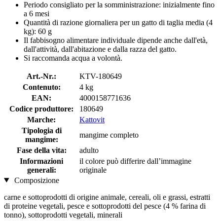
Periodo consigliato per la somministrazione: inizialmente fino
a 6 mesi
Quantità di razione giornaliera per un gatto di taglia media (4
kg): 60 g
Il fabbisogno alimentare individuale dipende anche dall'età,
dall'attività, dall'abitazione e dalla razza del gatto.
Si raccomanda acqua a volontà.
Art.-Nr.:
KTV-180649
Contenuto:
4 kg
EAN:
4000158771636
Codice produttore:
180649
Marche:
Kattovit
Tipologia di
mangime completo
mangime:
Fase della vita:
adulto
Informazioni
il colore può differire dall’immagine
generali:
originale
Composizione
carne e sottoprodotti di origine animale, cereali, oli e grassi, estratti
di proteine ​​vegetali, pesce e sottoprodotti del pesce (4 % farina di
tonno), sottoprodotti vegetali, minerali