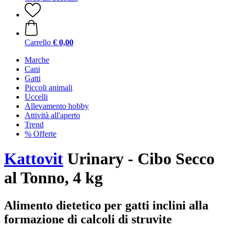
Carrello
€ 0,00
Marche
Cani
Gatti
Piccoli animali
Uccelli
Allevamento hobby
Attività all'aperto
Trend
% Offerte
Kattovit
Urinary - Cibo Secco
al Tonno, 4 kg
Alimento dietetico per gatti inclini alla
formazione di calcoli di struvite