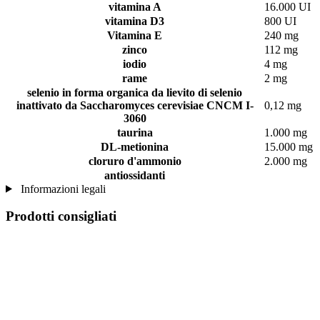
vitamina A
16.000 UI
vitamina D3
800 UI
Vitamina E
240 mg
zinco
112 mg
iodio
4 mg
rame
2 mg
selenio in forma organica da lievito di selenio
inattivato da Saccharomyces cerevisiae CNCM I-
0,12 mg
3060
taurina
1.000 mg
DL-metionina
15.000 mg
cloruro d'ammonio
2.000 mg
antiossidanti
Informazioni legali
Prodotti consigliati