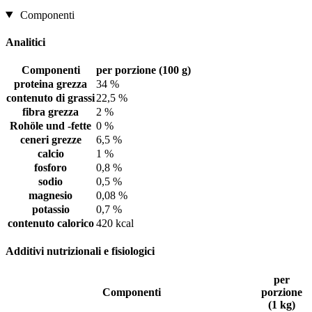
Componenti
Analitici
Componenti
per porzione (100 g)
proteina grezza
34 %
contenuto di grassi
22,5 %
fibra grezza
2 %
Rohöle und -fette
0 %
ceneri grezze
6,5 %
calcio
1 %
fosforo
0,8 %
sodio
0,5 %
magnesio
0,08 %
potassio
0,7 %
contenuto calorico
420 kcal
Additivi nutrizionali e fisiologici
per
Componenti
porzione
(1 kg)