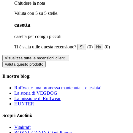
Chiudere la nota
Valuta con 5 su 5 stelle.
casetta
casetta per conigli piccoli
Ti è stata utile questa recensione?
(0)
(0)
Sì
No
Visualizza tutte le recensioni clienti.
Valuta questo prodotto
Il nostro blog:
Ruffwear: una promessa mantenuta... e testata!
La storia di VEGDOG
La missione di Ruffwear
HUNTER
Scopri Zoolini:
Vitakraft
ROYAL CANIN Giant Puppy