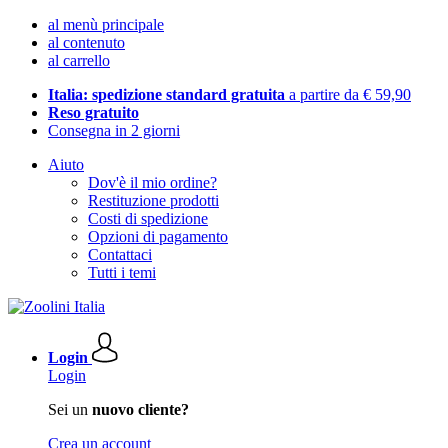
al menù principale
al contenuto
al carrello
Italia: spedizione standard gratuita
a partire da € 59,90
Reso gratuito
Consegna in 2 giorni
Aiuto
Dov'è il mio ordine?
Restituzione prodotti
Costi di spedizione
Opzioni di pagamento
Contattaci
Tutti i temi
Login
Login
Sei un
nuovo cliente?
Crea un account