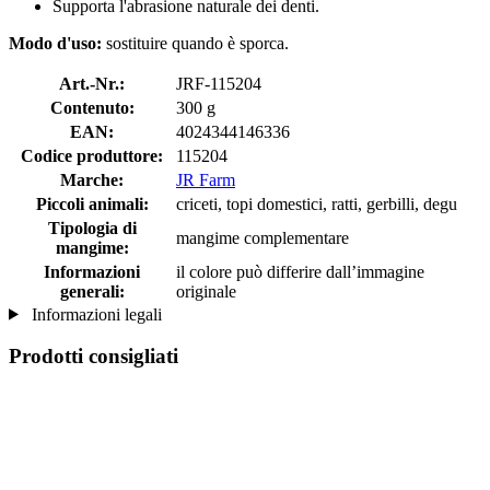
Supporta l'abrasione naturale dei denti.
Modo d'uso:
sostituire quando è sporca.
Art.-Nr.:
JRF-115204
Contenuto:
300 g
EAN:
4024344146336
Codice produttore:
115204
Marche:
JR Farm
Piccoli animali:
criceti, topi domestici, ratti, gerbilli, degu
Tipologia di
mangime complementare
mangime:
Informazioni
il colore può differire dall’immagine
generali:
originale
Informazioni legali
Prodotti consigliati