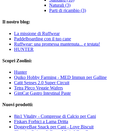
Naturali (3)
Parti di ricambio (3)
Il nostro blog:
La missione di Ruffwear
Paddelboarding con il tuo cane
Ruffwear: una promessa mantenuta... e testata!
HUNTER
Scopri Zoolini:
Hunter
Quiko Hobby Farming - MED Immun per Galline
Catit Senses 2.0 Super Circuit
Tetra Pleco Veggie Wafers
GimCat Gastro Intestinal Paste
Nuovi prodotti:
8in1 Vitality - Compresse di Calcio per Cani
Fiskars Forbici a Lama Dritta
DoggyeBag Snack per Cani - Love Biscuit