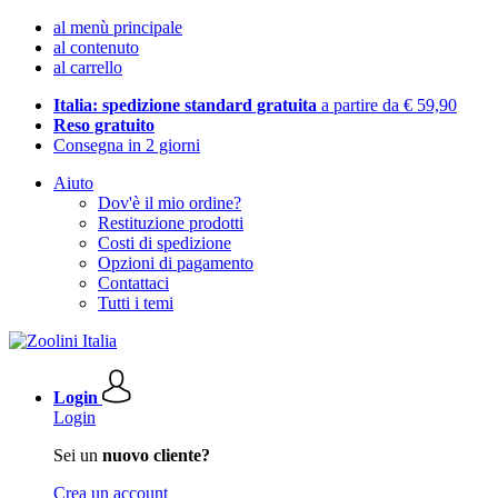
al menù principale
al contenuto
al carrello
Italia: spedizione standard gratuita
a partire da € 59,90
Reso gratuito
Consegna in 2 giorni
Aiuto
Dov'è il mio ordine?
Restituzione prodotti
Costi di spedizione
Opzioni di pagamento
Contattaci
Tutti i temi
Login
Login
Sei un
nuovo cliente?
Crea un account