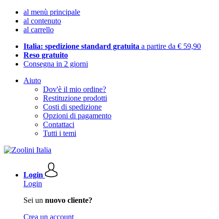
al menù principale
al contenuto
al carrello
Italia: spedizione standard gratuita
a partire da € 59,90
Reso gratuito
Consegna in 2 giorni
Aiuto
Dov'è il mio ordine?
Restituzione prodotti
Costi di spedizione
Opzioni di pagamento
Contattaci
Tutti i temi
Login
Login
Sei un
nuovo cliente?
Crea un account