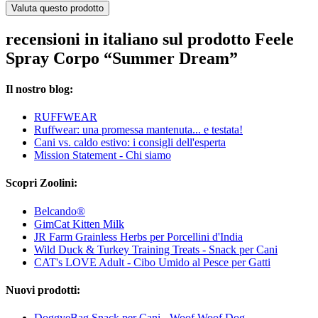
Valuta questo prodotto
recensioni in italiano sul prodotto Feele
Spray Corpo “Summer Dream”
Il nostro blog:
RUFFWEAR
Ruffwear: una promessa mantenuta... e testata!
Cani vs. caldo estivo: i consigli dell'esperta
Mission Statement - Chi siamo
Scopri Zoolini:
Belcando®
GimCat Kitten Milk
JR Farm Grainless Herbs per Porcellini d'India
Wild Duck & Turkey Training Treats - Snack per Cani
CAT's LOVE Adult - Cibo Umido al Pesce per Gatti
Nuovi prodotti:
DoggyeBag Snack per Cani - Woof Woof Dog