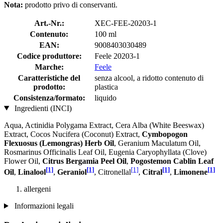
Nota:
prodotto privo di conservanti.
Art.-Nr.:
XEC-FEE-20203-1
Contenuto:
100 ml
EAN:
9008403030489
Codice produttore:
Feele 20203-1
Marche:
Feele
Caratteristiche del
senza alcool, a ridotto contenuto di
prodotto:
plastica
Consistenza/formato:
liquido
Ingredienti (INCI)
Aqua, Actinidia Polygama Extract, Cera Alba (White Beeswax)
Extract, Cocos Nucifera (Coconut) Extract,
Cymbopogon
Flexuosus (Lemongras) Herb Oil
, Geranium Maculatum Oil,
Rosmarinus Officinalis Leaf Oil, Eugenia Caryophyllata (Clove)
Flower Oil,
Citrus Bergamia Peel Oil
,
Pogostemon Cablin Leaf
[1]
[1]
[1]
[1]
[1]
Oil
,
Linalool
,
Geraniol
, Citronellal
,
Citral
,
Limonene
allergeni
Informazioni legali