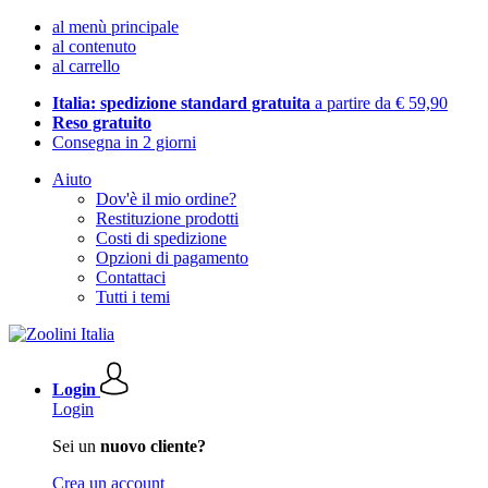
al menù principale
al contenuto
al carrello
Italia: spedizione standard gratuita
a partire da € 59,90
Reso gratuito
Consegna in 2 giorni
Aiuto
Dov'è il mio ordine?
Restituzione prodotti
Costi di spedizione
Opzioni di pagamento
Contattaci
Tutti i temi
Login
Login
Sei un
nuovo cliente?
Crea un account